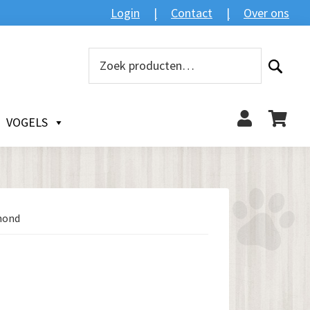
Login
Contact
Over ons
Zoeken
Zoeken
naar:
VOGELS
hond