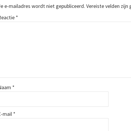
Interacties
Je e-mailadres wordt niet gepubliceerd.
Vereiste velden zij
Reactie
*
Naam
*
E-mail
*