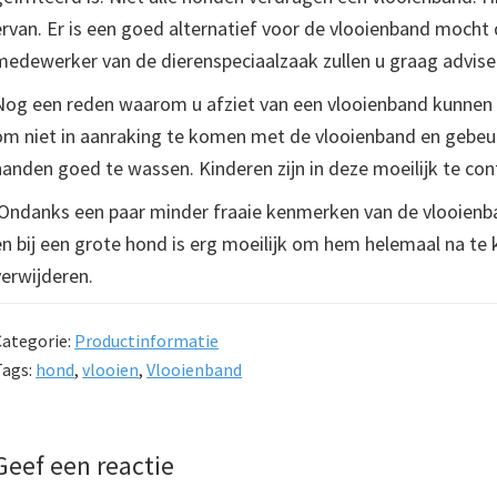
ervan. Er is een goed alternatief voor de vlooienband mocht d
medewerker van de dierenspeciaalzaak zullen u graag advise
Nog een reden waarom u afziet van een vlooienband kunnen uw
om niet in aanraking te komen met de vlooienband en gebeur
handen goed te wassen. Kinderen zijn in deze moeilijk te con
Ondanks een paar minder fraaie kenmerken van de vlooienban
en bij een grote hond is erg moeilijk om hem helemaal na te
verwijderen.
Categorie:
Productinformatie
Tags:
hond
,
vlooien
,
Vlooienband
Lees
Geef een reactie