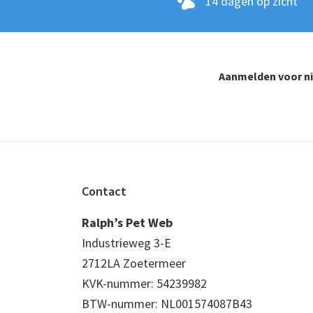
14 dagen op zicht
Aanmelden voor n
Footer
Contact
Ralph’s Pet Web
Industrieweg 3-E
2712LA Zoetermeer
KVK-nummer: 54239982
BTW-nummer: NL001574087B43