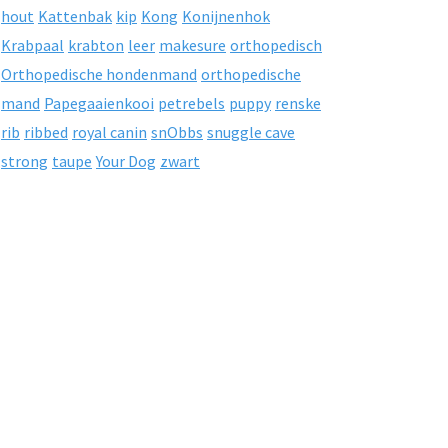
hout
Kattenbak
kip
Kong
Konijnenhok
Krabpaal
krabton
leer
makesure
orthopedisch
Orthopedische hondenmand
orthopedische
mand
Papegaaienkooi
petrebels
puppy
renske
rib
ribbed
royal canin
snObbs
snuggle cave
strong
taupe
Your Dog
zwart