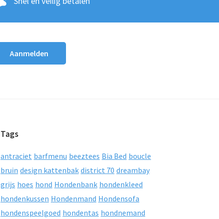
Snel en veilig betalen
Tags
antraciet
barfmenu
beeztees
Bia Bed
boucle
bruin
design kattenbak
district 70
dreambay
grijs
hoes
hond
Hondenbank
hondenkleed
hondenkussen
Hondenmand
Hondensofa
hondenspeelgoed
hondentas
hondnemand