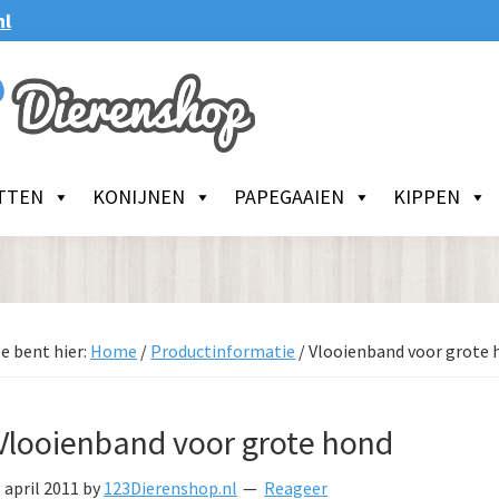
nl
TTEN
KONIJNEN
PAPEGAAIEN
KIPPEN
e bent hier:
Home
/
Productinformatie
/
Vlooienband voor grote 
Vlooienband voor grote hond
 april 2011
by
123Dierenshop.nl
Reageer