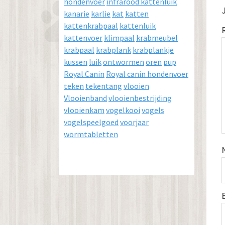
hondenvoer
infrarood kattenluik
kanarie
karlie
kat
katten
kattenkrabpaal
kattenluik
kattenvoer
klimpaal
krabmeubel
krabpaal
krabplank
krabplankje
kussen
luik
ontwormen
oren
pup
Royal Canin
Royal canin hondenvoer
teken
tekentang
vlooien
Vlooienband
vlooienbestrijding
vlooienkam
vogelkooi
vogels
vogelspeelgoed
voorjaar
wormtabletten