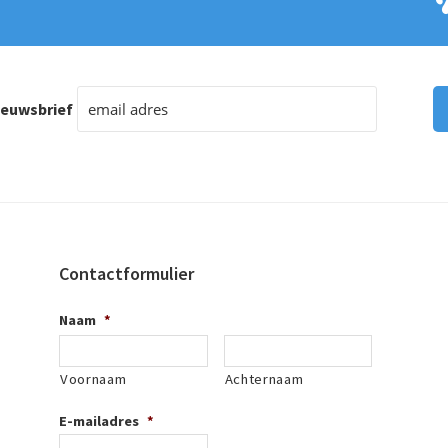
ieuwsbrief
Contactformulier
Naam
*
Voornaam
Achternaam
E-mailadres
*