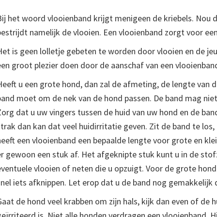
Bij het woord vlooienband krijgt menigeen de kriebels. Nou d
bestrijdt namelijk de vlooien. Een vlooienband zorgt voor ee
Het is geen lolletje gebeten te worden door vlooien en de je
een groot plezier doen door de aanschaf van een vlooienban
Heeft u een grote hond, dan zal de afmeting, de lengte van 
band moet om de nek van de hond passen. De band mag niet te
Zorg dat u uw vingers tussen de huid van uw hond en de band
strak dan kan dat veel huidirritatie geven. Zit de band te los,
heeft een vlooienband een bepaalde lengte voor grote en kle
er gewoon een stuk af. Het afgeknipte stuk kunt u in de stof
eventuele vlooien of neten die u opzuigt. Voor de grote hond
snel iets afknippen. Let erop dat u de band nog gemakkelijk
Gaat de hond veel krabben om zijn hals, kijk dan even of de 
geïrriteerd is. Niet alle honden verdragen een vlooienband. H