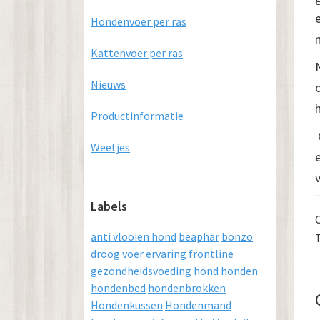
Hondenvoer per ras
Kattenvoer per ras
Nieuws
Productinformatie
Weetjes
Labels
anti vlooien hond
beaphar
bonzo
droog voer
ervaring
frontline
gezondheidsvoeding
hond
honden
hondenbed
hondenbrokken
Hondenkussen
Hondenmand