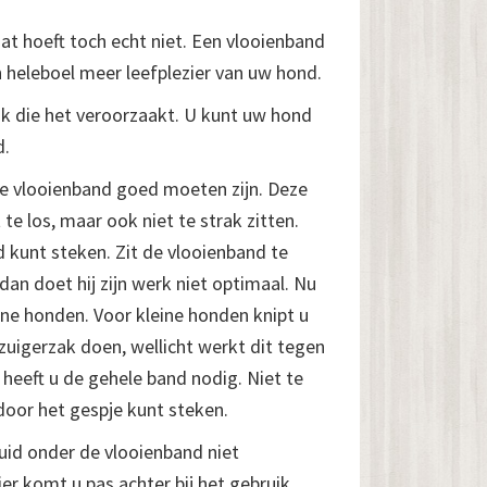
at hoeft toch echt niet. Een vlooienband
n heleboel meer leefplezier van uw hond.
uk die het veroorzaakt. U kunt uw hond
d.
de vlooienband goed moeten zijn. Deze
 los, maar ook niet te strak zitten.
 kunt steken. Zit de vlooienband te
 dan doet hij zijn werk niet optimaal. Nu
ine honden. Voor kleine honden knipt u
zuigerzak doen, wellicht werkt dit tegen
 heeft u de gehele band nodig. Niet te
 door het gespje kunt steken.
huid onder de vlooienband niet
ier komt u pas achter bij het gebruik