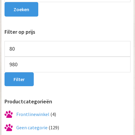
Sidebar
Zoeken
Filter op prijs
Min.
prijs
Max.
prijs
Filter
Productcategorieën
Frontlinewinkel
(4)
Geen categorie
(129)