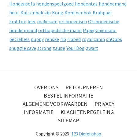
Hondensofa
hondenspeelgoed
hondentas
hondnemand
hout
Kattenbak
kip
Kong
Konijnenhok
Krabpaal
krabton
leer
makesure
orthopedisch
Orthopedische
hondenmand
orthopedische mand
Papegaaienkooi
petrebels
puppy
renske
rib
ribbed
royal canin
snObbs
snuggle cave
strong
taupe
Your Dog
zwart
OVER ONS
RETOURNEREN
BESTEL INFORMATIE
ALGEMENE VOORWAARDEN
PRIVACY
INFORMATIE
KLACHTENREGELEING
SITEMAP
Copyright © 2026 ·
123 Dierenshop