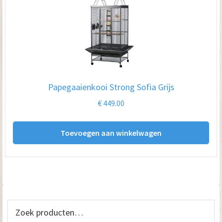
Papegaaienkooi Strong Sofia Grijs
€
449.00
Toevoegen aan winkelwagen
Primaire
Zoeken
naar: