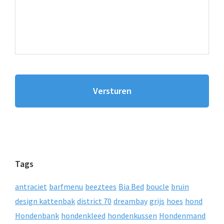
Tags
antraciet
barfmenu
beeztees
Bia Bed
boucle
bruin
design kattenbak
district 70
dreambay
grijs
hoes
hond
Hondenbank
hondenkleed
hondenkussen
Hondenmand