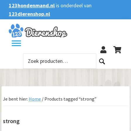
Spring
Door
Spring
Spring
123hondenmand.nl
is onderdeel van
naar
naar
naar
naar
123dierenshop.nl
Zoeken
Zoeken
de
de
de
de
naar:
hoofdnavigatie
hoofd
eerste
voettekst
123
inhoud
sidebar
Zoeken
naar:
Je bent hier:
Home
/
Products tagged “strong”
strong