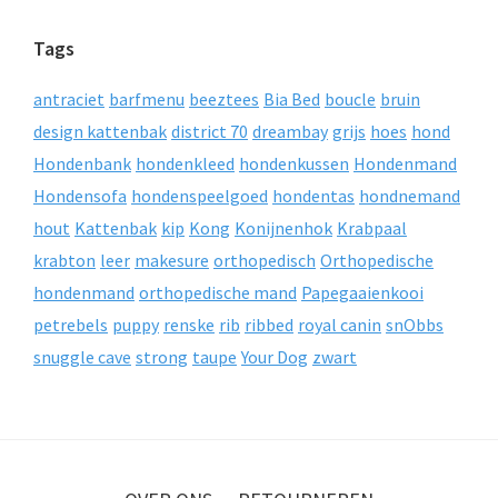
Tags
antraciet
barfmenu
beeztees
Bia Bed
boucle
bruin
design kattenbak
district 70
dreambay
grijs
hoes
hond
Hondenbank
hondenkleed
hondenkussen
Hondenmand
Hondensofa
hondenspeelgoed
hondentas
hondnemand
hout
Kattenbak
kip
Kong
Konijnenhok
Krabpaal
krabton
leer
makesure
orthopedisch
Orthopedische
hondenmand
orthopedische mand
Papegaaienkooi
petrebels
puppy
renske
rib
ribbed
royal canin
snObbs
snuggle cave
strong
taupe
Your Dog
zwart