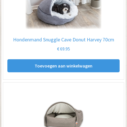
opt
kan
ge
wo
op
Hondenmand Snuggle Cave Donut Harvey 70cm
de
€
69.95
pro
Toevoegen aan winkelwagen