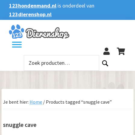
Spring
Door
Spring
Spring
123hondenmand.nl
is onderdeel van
naar
naar
naar
naar
123dierenshop.nl
Zoeken
Zoeken
de
de
de
de
naar:
hoofdnavigatie
hoofd
eerste
voettekst
123
inhoud
sidebar
Zoeken
naar:
Je bent hier:
Home
/
Products tagged “snuggle cave”
snuggle cave