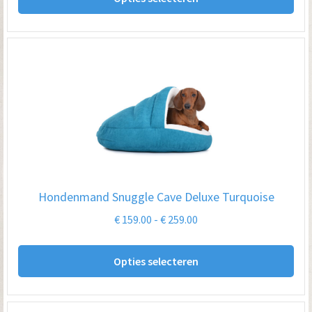
pro
€ 259.00
hee
me
var
De
opt
kan
ge
wo
op
Hondenmand Snuggle Cave Deluxe Turquoise
de
Prijsklasse:
€
159.00
-
€
259.00
pro
€ 159.00
Dit
tot
Opties selecteren
pro
€ 259.00
hee
me