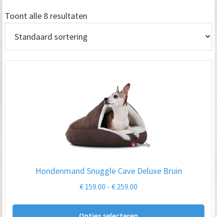
Toont alle 8 resultaten
Hondenmand Snuggle Cave Deluxe Bruin
Prijsklasse:
€
159.00
-
€
259.00
€ 159.00
Dit
tot
Opties selecteren