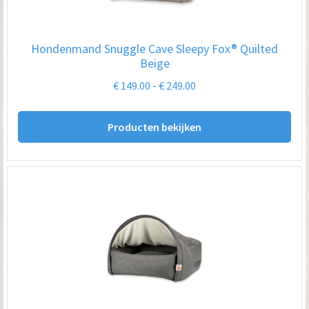
Hondenmand Snuggle Cave Sleepy Fox® Quilted
Beige
Prijsklasse:
€
149.00
-
€
249.00
€ 149.00
tot
Producten bekijken
€ 249.00