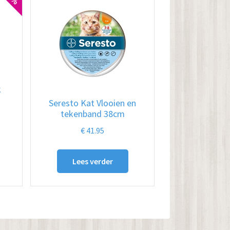
k
Seresto Kat Vlooien en
tekenband 38cm
elijke
dige
s
€
41.95
.00.
Lees verder