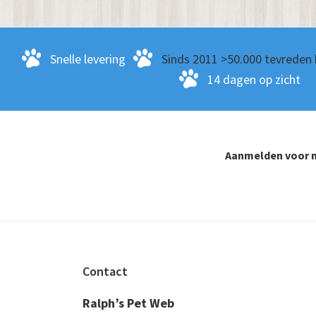
Snelle levering
Sinds 2011 >50.000 tevreden 
14 dagen op zicht
Aanmelden voor n
Footer
Contact
Ralph’s Pet Web