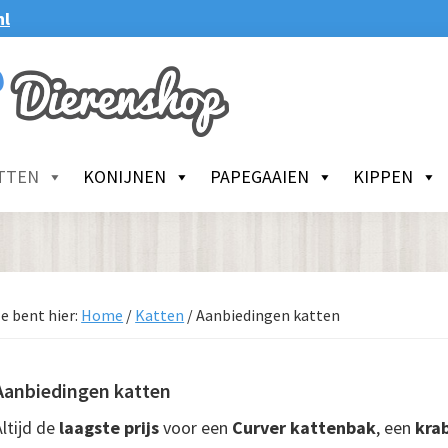
nl
TTEN
KONIJNEN
PAPEGAAIEN
KIPPEN
e bent hier:
Home
/
Katten
/
Aanbiedingen katten
Aanbiedingen katten
Altijd de
laagste prijs
voor een
Curver kattenbak
, een
kra