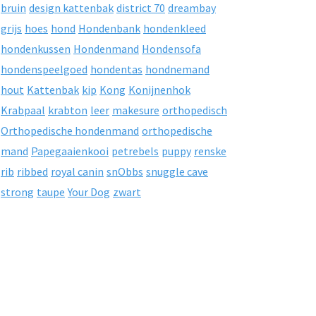
bruin
design kattenbak
district 70
dreambay
grijs
hoes
hond
Hondenbank
hondenkleed
hondenkussen
Hondenmand
Hondensofa
hondenspeelgoed
hondentas
hondnemand
hout
Kattenbak
kip
Kong
Konijnenhok
Krabpaal
krabton
leer
makesure
orthopedisch
Orthopedische hondenmand
orthopedische
mand
Papegaaienkooi
petrebels
puppy
renske
rib
ribbed
royal canin
snObbs
snuggle cave
strong
taupe
Your Dog
zwart