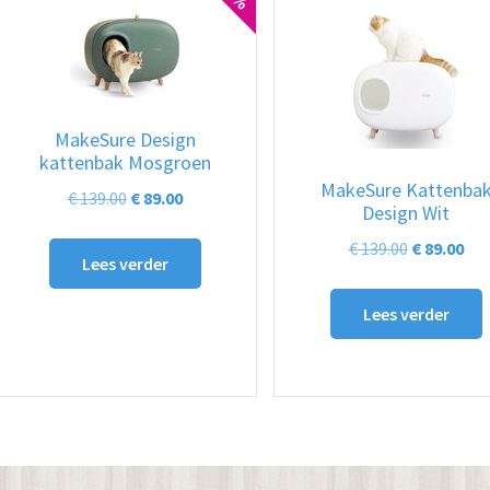
MakeSure Design
kattenbak Mosgroen
MakeSure Kattenba
Oorspronkelijke
Huidige
€
139.00
€
89.00
Design Wit
prijs
prijs
Oorspronk
Hui
€
139.00
€
89.00
was:
is:
Lees verder
prijs
prij
€ 139.00.
€ 89.00.
was:
is:
Lees verder
€ 139.00.
€ 89