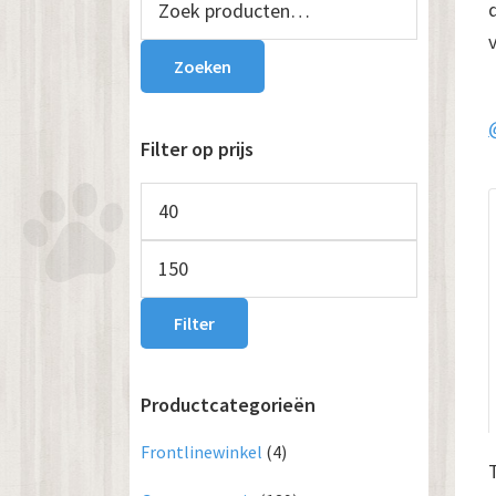
naar:
Sidebar
Zoeken
Filter op prijs
Min.
prijs
Max.
prijs
Filter
Productcategorieën
Frontlinewinkel
(4)