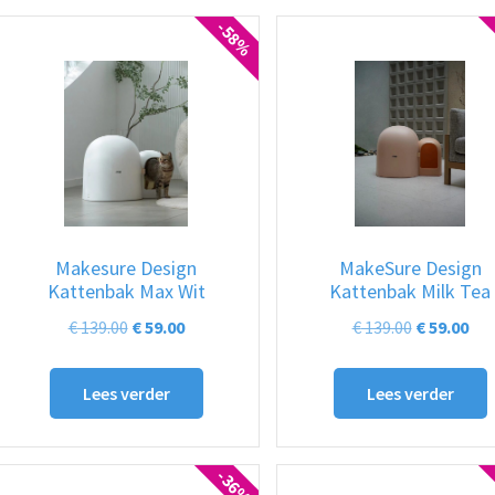
-58%
Makesure Design
MakeSure Design
Kattenbak Max Wit
Kattenbak Milk Tea
Oorspronkelijke
Huidige
Oorspronk
Hui
€
139.00
€
59.00
€
139.00
€
59.00
prijs
prijs
prijs
prij
was:
is:
was:
is:
Lees verder
Lees verder
€ 139.00.
€ 59.00.
€ 139.00.
€ 59
-36%