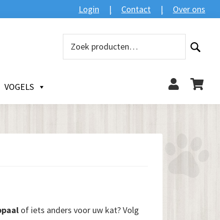
Login
Contact
Over ons
Zoeken
Zoeken
naar:
VOGELS
bpaal
of iets anders voor uw kat? Volg