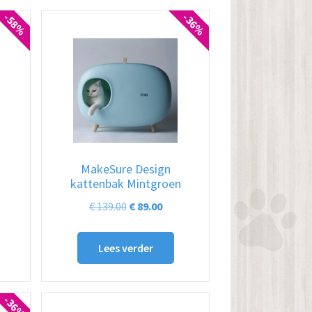
-58%
-36%
MakeSure Design
kattenbak Mintgroen
elijke
dige
Oorspronkelijke
Huidige
€
139.00
€
89.00
s
prijs
prijs
was:
is:
Lees verder
.00.
€ 139.00.
€ 89.00.
-36%