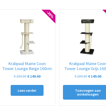
-29%
Krabpaal Maine Coon
Krabpaal Maine Coo
Tower Lounge Beige 160cm
Tower Lounge Grijs 16
Oorspronkelijke
Huidige
Oorspronke
Hu
€
209.00
€
149.00
€
209.00
€
149.00
prijs
prijs
prijs
pri
was:
is:
was:
is:
Lees verder
Toevoegen aan
winkelwagen
€ 209.00.
€ 149.00.
€ 209.00.
€ 1