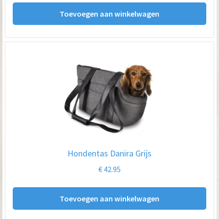
Toevoegen aan winkelwagen
Hondentas Danira Grijs
€
42.95
Toevoegen aan winkelwagen