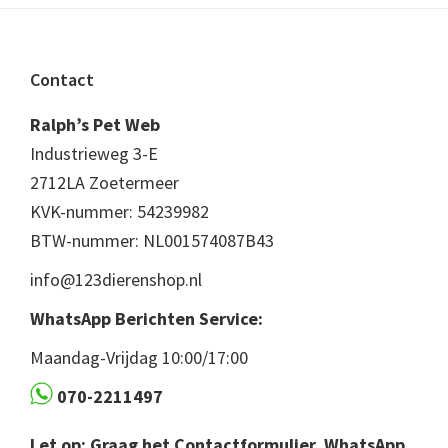
Footer
Contact
Ralph’s Pet Web
Industrieweg 3-E
2712LA Zoetermeer
KVK-nummer: 54239982
BTW-nummer: NL001574087B43
info@123dierenshop.nl
WhatsApp Berichten Service:
Maandag-Vrijdag 10:00/17:00
070-2211497
Let op: Graag het Contactformulier, WhatsApp