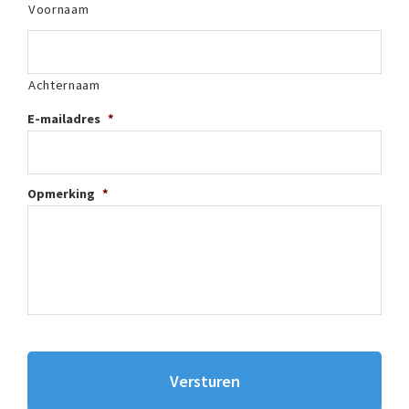
Voornaam
Achternaam
E-mailadres
*
Opmerking
*