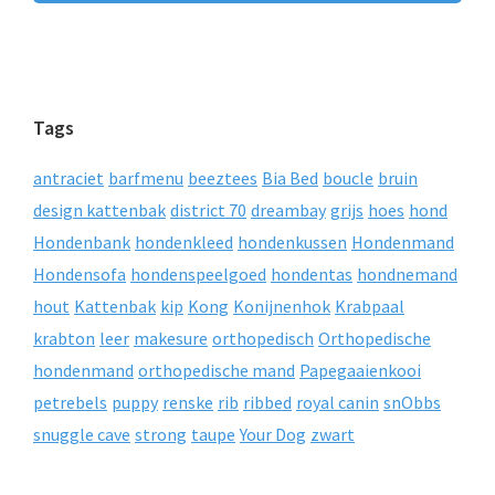
Tags
antraciet
barfmenu
beeztees
Bia Bed
boucle
bruin
design kattenbak
district 70
dreambay
grijs
hoes
hond
Hondenbank
hondenkleed
hondenkussen
Hondenmand
Hondensofa
hondenspeelgoed
hondentas
hondnemand
hout
Kattenbak
kip
Kong
Konijnenhok
Krabpaal
krabton
leer
makesure
orthopedisch
Orthopedische
hondenmand
orthopedische mand
Papegaaienkooi
petrebels
puppy
renske
rib
ribbed
royal canin
snObbs
snuggle cave
strong
taupe
Your Dog
zwart