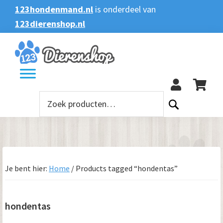
Spring
Door
Spring
Spring
123hondenmand.nl
is onderdeel van
naar
naar
naar
naar
123dierenshop.nl
Zoeken
Zoeken
de
de
de
de
naar:
hoofdnavigatie
hoofd
eerste
voettekst
123
inhoud
sidebar
Zoeken
naar:
Je bent hier:
Home
/
Products tagged “hondentas”
hondentas