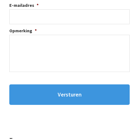
E-mailadres
*
Opmerking
*