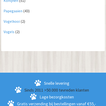
Konijnen
(51)
Papegaaien
(43)
Vogelkooi
(2)
Vogels
(2)
Snelle levering
Sinds 2011 >50.000 tevreden klanten
Lage bezorgkosten
Gratis verzending bij bestellingen vanaf €55,-