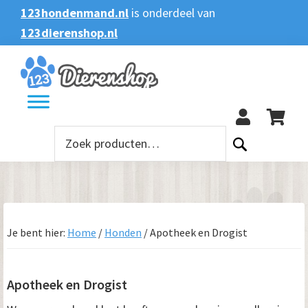
Spring
Door
Spring
Spring
123hondenmand.nl
is onderdeel van
naar
naar
naar
naar
123dierenshop.nl
Zoeken
Zoeken
de
de
de
de
naar:
hoofdnavigatie
hoofd
eerste
voettekst
123
inhoud
sidebar
Zoeken
naar:
Je bent hier:
Home
/
Honden
/
Apotheek en Drogist
Apotheek en Drogist