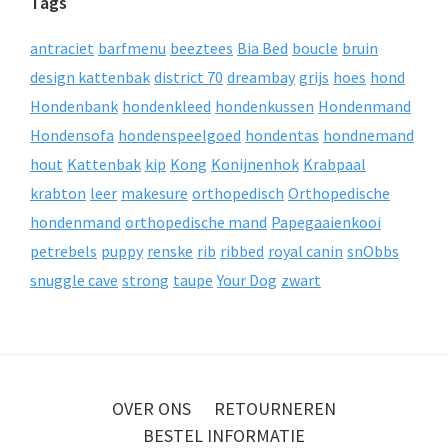
Tags
antraciet
barfmenu
beeztees
Bia Bed
boucle
bruin
design kattenbak
district 70
dreambay
grijs
hoes
hond
Hondenbank
hondenkleed
hondenkussen
Hondenmand
Hondensofa
hondenspeelgoed
hondentas
hondnemand
hout
Kattenbak
kip
Kong
Konijnenhok
Krabpaal
krabton
leer
makesure
orthopedisch
Orthopedische
hondenmand
orthopedische mand
Papegaaienkooi
petrebels
puppy
renske
rib
ribbed
royal canin
snObbs
snuggle cave
strong
taupe
Your Dog
zwart
OVER ONS
RETOURNEREN
BESTEL INFORMATIE