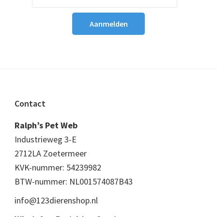
Footer
Contact
Ralph’s Pet Web
Industrieweg 3-E
2712LA Zoetermeer
KVK-nummer: 54239982
BTW-nummer: NL001574087B43
info@123dierenshop.nl