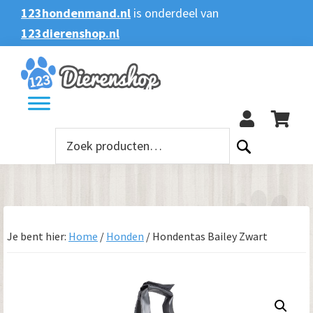
Spring
Door
Spring
123hondenmand.nl
is onderdeel van
naar
naar
naar
123dierenshop.nl
Zoeken
Zoeken
de
de
de
naar:
hoofdnavigatie
hoofd
voettekst
123
inhoud
Zoeken
naar:
Je bent hier:
Home
/
Honden
/
Hondentas Bailey Zwart