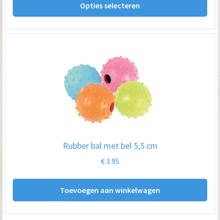
Opties selecteren
pro
€ 52.95
hee
me
var
De
opt
kan
ge
wo
op
Rubber bal met bel 5,5 cm
de
€
3.95
pro
Toevoegen aan winkelwagen