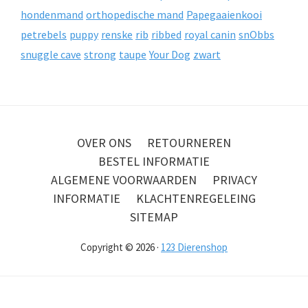
hondenmand
orthopedische mand
Papegaaienkooi
petrebels
puppy
renske
rib
ribbed
royal canin
snObbs
snuggle cave
strong
taupe
Your Dog
zwart
OVER ONS
RETOURNEREN
BESTEL INFORMATIE
ALGEMENE VOORWAARDEN
PRIVACY
INFORMATIE
KLACHTENREGELEING
SITEMAP
Copyright © 2026 ·
123 Dierenshop