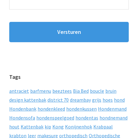
Tags
antraciet
barfmenu
beeztees
Bia Bed
boucle
bruin
design kattenbak
district 70
dreambay
grijs
hoes
hond
Hondenbank
hondenkleed
hondenkussen
Hondenmand
Hondensofa
hondenspeelgoed
hondentas
hondnemand
hout
Kattenbak
kip
Kong
Konijnenhok
Krabpaal
krabton
leer
makesure
orthopedisch
Orthopedische