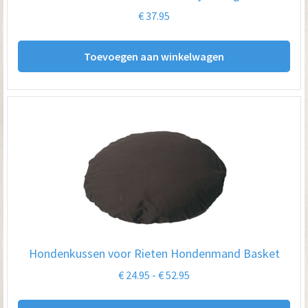
€
37.95
Toevoegen aan winkelwagen
Hondenkussen voor Rieten Hondenmand Basket
Prijsklasse:
€
24.95
-
€
52.95
€ 24.95
Dit
tot