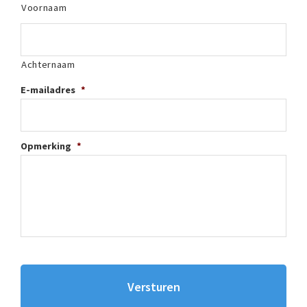
Voornaam
Achternaam
E-mailadres
*
Opmerking
*