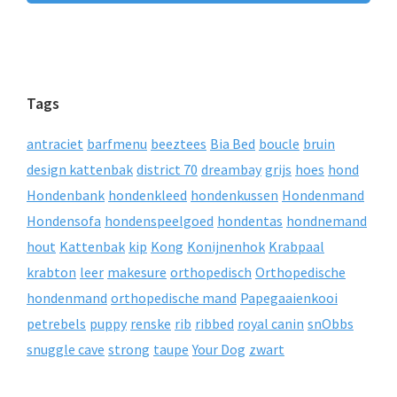
Tags
antraciet
barfmenu
beeztees
Bia Bed
boucle
bruin
design kattenbak
district 70
dreambay
grijs
hoes
hond
Hondenbank
hondenkleed
hondenkussen
Hondenmand
Hondensofa
hondenspeelgoed
hondentas
hondnemand
hout
Kattenbak
kip
Kong
Konijnenhok
Krabpaal
krabton
leer
makesure
orthopedisch
Orthopedische
hondenmand
orthopedische mand
Papegaaienkooi
petrebels
puppy
renske
rib
ribbed
royal canin
snObbs
snuggle cave
strong
taupe
Your Dog
zwart