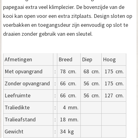
papegaai extra veel klimplezier. De bovenzijde van de
kooi kan open voor een extra zitplaats. Design sloten op
voerbakken en toegangsdeur zijn eenvoudig op slot te
draaien zonder gebruik van een sleutel.
Afmetingen
Breed
Diep
Hoog
Met opvangrand
:
78
cm.
68
cm.
175
cm.
Zonder opvangrand
:
66
cm.
56
cm.
175
cm.
Leefruimte
:
66
cm.
56
cm.
127
cm.
Traliedikte
:
4
mm.
Tralieafstand
:
18
mm.
Gewicht
:
34
kg