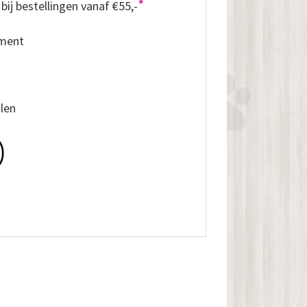
*
bij bestellingen vanaf €55,-
iment
alen