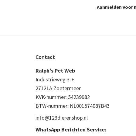
Aanmelden voor n
Footer
Contact
Ralph’s Pet Web
Industrieweg 3-E
2712LA Zoetermeer
KVK-nummer: 54239982
BTW-nummer: NL001574087B43
info@123dierenshop.nl
WhatsApp Berichten Service: