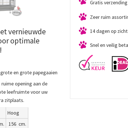
Gratis verzending 
Zeer ruim assort
Met vernieuwde
14 dagen op zicht
oor optimale
Snel en veilig bet
!
elgrote en grote papegaaien
 ruime opening aan de
ote leefruimte voor uw
a zitplaats.
Hoog
m.
156
cm.