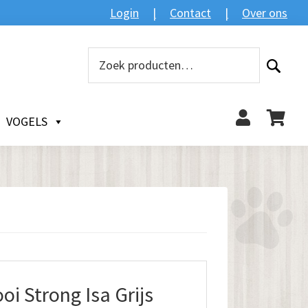
Login
Contact
Over ons
Zoeken
Zoeken
naar:
VOGELS
i Strong Isa Grijs