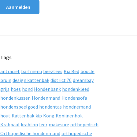
Tags
antraciet
barfmenu
beeztees
Bia Bed
boucle
bruin
design kattenbak
district 70
dreambay
grijs
hoes
hond
Hondenbank
hondenkleed
hondenkussen
Hondenmand
Hondensofa
hondenspeelgoed
hondentas
hondnemand
hout
Kattenbak
kip
Kong
Konijnenhok
Krabpaal
krabton
leer
makesure
orthopedisch
Orthopedische hondenmand
orthopedische