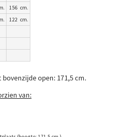
m.
156
cm.
m.
122
cm.
 bovenzijde open: 171,5 cm.
orzien van:
tplaats (hoogte: 171,5 cm.)