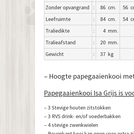
Zonder opvangrand
:
86
cm.
56
c
Leefruimte
:
84
cm.
54
c
Traliedikte
:
4
mm.
Tralieafstand
:
20
mm.
Gewicht
:
37
kg
– Hoogte papegaaienkooi met
Papegaaienkooi Isa Grijs is vo
– 3 Stevige houten zitstokken
– 3 RVS drink- en/of voederbakken
– 4 stevige zwenkwielen
– Bovenkant kooi kan open voor extra zi