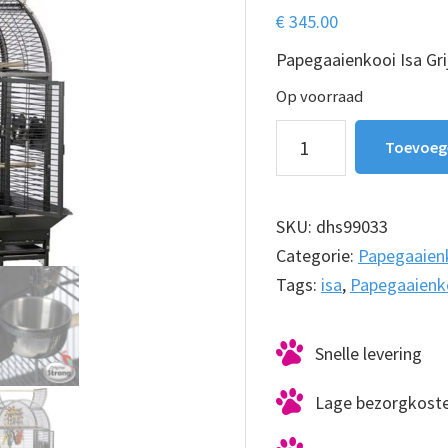
€
345.00
Papegaaienkooi Isa Gri
Op voorraad
Papegaaienkooi
Toevoeg
Strong
Isa
Grijs
SKU:
dhs99033
aantal
Categorie:
Papegaaien
Tags:
isa
,
Papegaaienk
Snelle levering
Lage bezorgkost