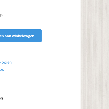
js
en aan winkelwagen
kooien
ooi
en