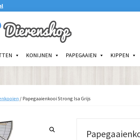
nl
TTEN
KONIJNEN
PAPEGAAIEN
KIPPEN
enkooien
/
Papegaaienkooi Strong Isa Grijs
Papegaaienkoo