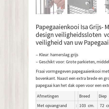
Papegaaienkooi Isa Grijs- 
design veiligheidssloten v
veiligheid van uw Papegaai
– Kleur: hamerslag grijs
– Geschikt voor: Grote parkieten, midd
Fraai vormgegeven papegaaienkooi met
bovenkant. Naast een extra brede en gr
papegaai kan het dak open voor een extr
Afmetingen
Breed
Diep
Met opvangrand
:
103
cm.
72
c