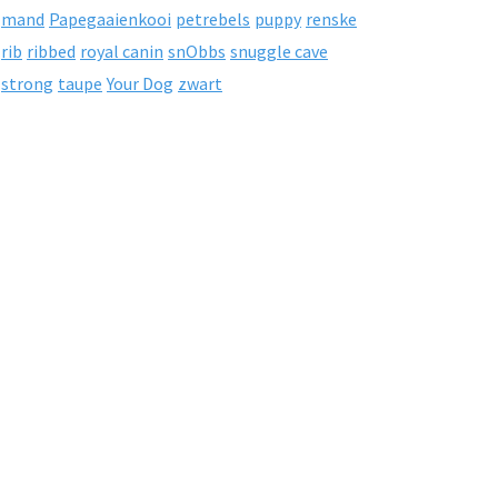
mand
Papegaaienkooi
petrebels
puppy
renske
rib
ribbed
royal canin
snObbs
snuggle cave
strong
taupe
Your Dog
zwart