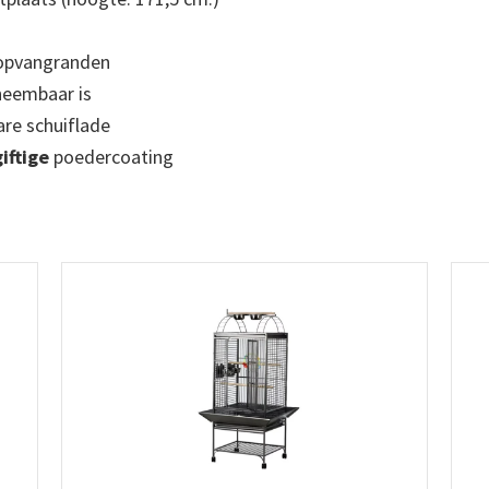
 opvangranden
neembaar is
re schuiflade
giftige
poedercoating