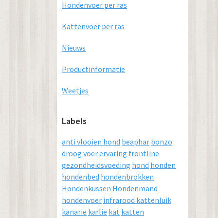
Hondenvoer per ras
Kattenvoer per ras
Nieuws
Productinformatie
Weetjes
Labels
anti vlooien hond
beaphar
bonzo
droog voer
ervaring
frontline
gezondheidsvoeding
hond
honden
hondenbed
hondenbrokken
Hondenkussen
Hondenmand
hondenvoer
infrarood kattenluik
kanarie
karlie
kat
katten