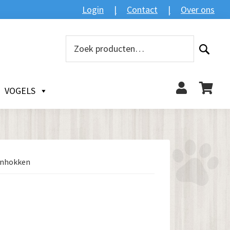
Login
Contact
Over ons
Zoeken
Zoeken
naar:
VOGELS
nenhokken