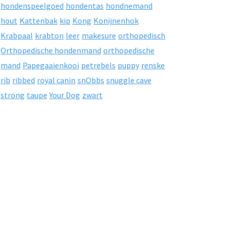
hondenspeelgoed
hondentas
hondnemand
hout
Kattenbak
kip
Kong
Konijnenhok
Krabpaal
krabton
leer
makesure
orthopedisch
Orthopedische hondenmand
orthopedische
mand
Papegaaienkooi
petrebels
puppy
renske
rib
ribbed
royal canin
snObbs
snuggle cave
strong
taupe
Your Dog
zwart