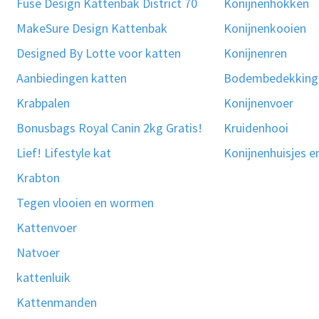
Fuse Design Kattenbak District 70
Konijnenhokken
MakeSure Design Kattenbak
Konijnenkooien
Designed By Lotte voor katten
Konijnenren
Aanbiedingen katten
Bodembedekking
Krabpalen
Konijnenvoer
Bonusbags Royal Canin 2kg Gratis!
Kruidenhooi
Lief! Lifestyle kat
Konijnenhuisjes e
Krabton
Tegen vlooien en wormen
Kattenvoer
Natvoer
kattenluik
Kattenmanden