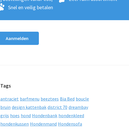
Snel en veilig betalen
Tags
antraciet
barfmenu
beeztees
Bia Bed
boucle
bruin
design kattenbak
district 70
dreambay
grijs
hoes
hond
Hondenbank
hondenkleed
hondenkussen
Hondenmand
Hondensofa