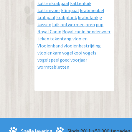
kattenkrabpaal
kattenluik
kattenvoer
klimpaal
krabmeubel
krabpaal
krabplank
krabplankje
kussen
luik
ontwormen
oren
pup
Royal Canin
Royal canin hondenvoer
teken
tekentang
vlooien
Vlooienband
vlooienbestrijding
vlooienkam
vogelkooi
vogels
vogelspeelgoed
voorjaar
wormtabletten
Snelle levering
Sinds 2011 >50.000 tevreden 