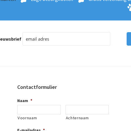
ieuwsbrief
Contactformulier
Naam
*
Voornaam
Achternaam
E-mailadres
*