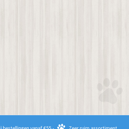
j bestellingen vanaf €55,-
Zeer ruim assortiment