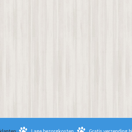
klanten
Lage bezorgkosten
Gratis verzending bi