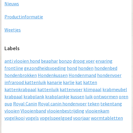
Nieuws
Productinformatie
Weetjes
Labels
anti vlooien hond
beaphar
bonzo
droog voer
ervaring
frontline
gezondheidsvoeding
hond
honden
hondenbed
hondenbrokken
Hondenkussen
Hondenmand
hondenvoer
infrarood kattenluik
kanarie
karlie
kat
katten
kattenkrabpaal
kattenluik
kattenvoer
klimpaal
krabmeubel
krabpaal
krabplank
krabplankje
kussen
luik
ontwormen
oren
pup
Royal Canin
Royal canin hondenvoer
teken
tekentang
vlooien
Vlooienband
vlooienbestrijding
vlooienkam
vogelkooi
vogels
vogelspeelgoed
voorjaar
wormtabletten