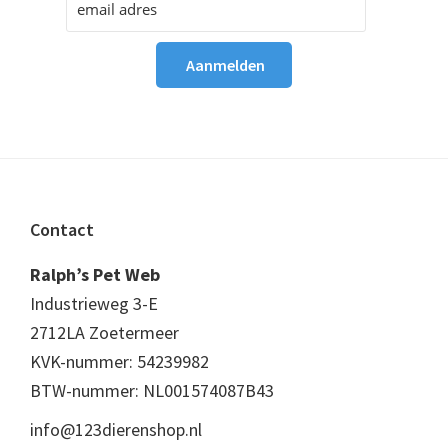
Footer
Contact
Ralph’s Pet Web
Industrieweg 3-E
2712LA Zoetermeer
KVK-nummer: 54239982
BTW-nummer: NL001574087B43
info@123dierenshop.nl