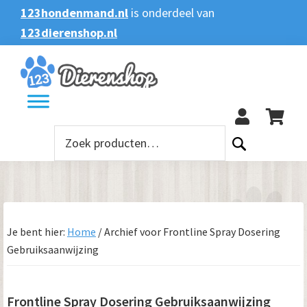
Spring
Door
Spring
Spring
123hondenmand.nl
is onderdeel van
naar
naar
naar
naar
123dierenshop.nl
Zoeken
Zoeken
de
de
de
de
naar:
hoofdnavigatie
hoofd
eerste
voettekst
123
inhoud
sidebar
Zoeken
naar:
Je bent hier:
Home
/
Archief voor Frontline Spray Dosering
Gebruiksaanwijzing
Frontline Spray Dosering Gebruiksaanwijzing