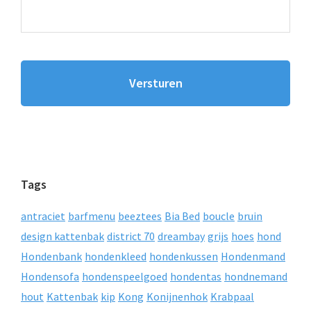
Tags
antraciet
barfmenu
beeztees
Bia Bed
boucle
bruin
design kattenbak
district 70
dreambay
grijs
hoes
hond
Hondenbank
hondenkleed
hondenkussen
Hondenmand
Hondensofa
hondenspeelgoed
hondentas
hondnemand
hout
Kattenbak
kip
Kong
Konijnenhok
Krabpaal