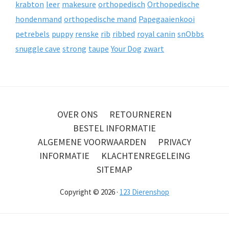
krabton
leer
makesure
orthopedisch
Orthopedische
hondenmand
orthopedische mand
Papegaaienkooi
petrebels
puppy
renske
rib
ribbed
royal canin
snObbs
snuggle cave
strong
taupe
Your Dog
zwart
OVER ONS
RETOURNEREN
BESTEL INFORMATIE
ALGEMENE VOORWAARDEN
PRIVACY
INFORMATIE
KLACHTENREGELEING
SITEMAP
Copyright © 2026 ·
123 Dierenshop