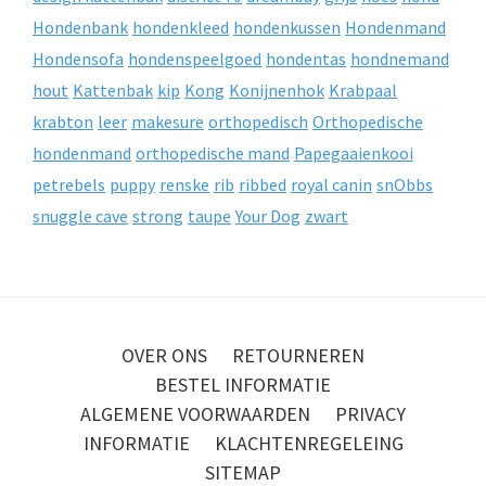
Hondenbank
hondenkleed
hondenkussen
Hondenmand
Hondensofa
hondenspeelgoed
hondentas
hondnemand
hout
Kattenbak
kip
Kong
Konijnenhok
Krabpaal
krabton
leer
makesure
orthopedisch
Orthopedische
hondenmand
orthopedische mand
Papegaaienkooi
petrebels
puppy
renske
rib
ribbed
royal canin
snObbs
snuggle cave
strong
taupe
Your Dog
zwart
OVER ONS
RETOURNEREN
BESTEL INFORMATIE
ALGEMENE VOORWAARDEN
PRIVACY
INFORMATIE
KLACHTENREGELEING
SITEMAP