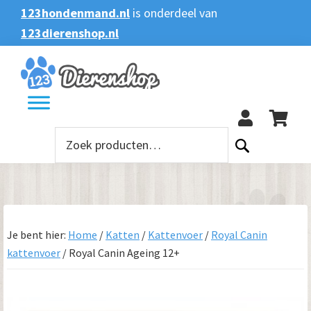
Spring
Door
Spring
123hondenmand.nl
is onderdeel van
naar
naar
naar
123dierenshop.nl
Zoeken
Zoeken
de
de
de
naar:
hoofdnavigatie
hoofd
voettekst
123
inhoud
Zoeken
naar:
Je bent hier:
Home
/
Katten
/
Kattenvoer
/
Royal Canin
kattenvoer
/
Royal Canin Ageing 12+