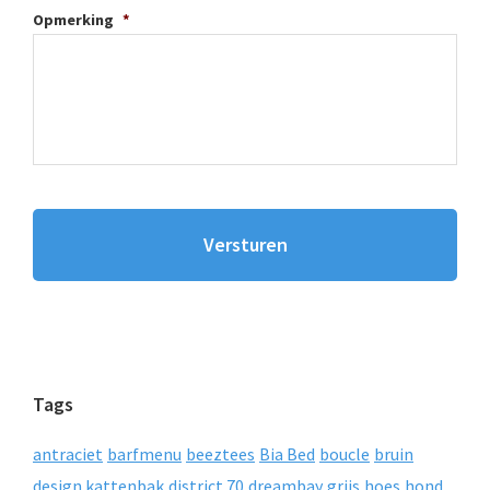
Opmerking
*
Tags
antraciet
barfmenu
beeztees
Bia Bed
boucle
bruin
design kattenbak
district 70
dreambay
grijs
hoes
hond