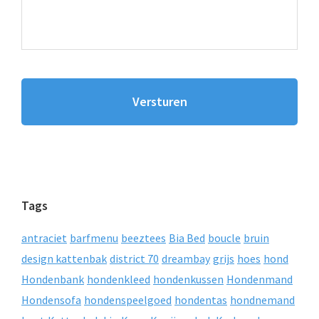
Tags
antraciet
barfmenu
beeztees
Bia Bed
boucle
bruin
design kattenbak
district 70
dreambay
grijs
hoes
hond
Hondenbank
hondenkleed
hondenkussen
Hondenmand
Hondensofa
hondenspeelgoed
hondentas
hondnemand