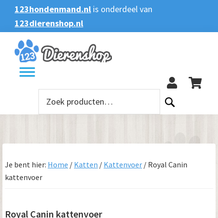
Spring
Door
Spring
Spring
123hondenmand.nl
is onderdeel van
naar
naar
naar
naar
123dierenshop.nl
Zoeken
Zoeken
de
de
de
de
naar:
hoofdnavigatie
hoofd
eerste
voettekst
123
inhoud
sidebar
Zoeken
naar:
Je bent hier:
Home
/
Katten
/
Kattenvoer
/
Royal Canin
kattenvoer
Royal Canin kattenvoer