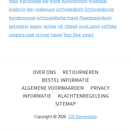
hout
Kattenbak
kip
Kong
Konijnenhok
Krabpaal
krabton
leer
makesure
orthopedisch
Orthopedische
hondenmand
orthopedische mand
Papegaaienkooi
petrebels
puppy
renske
rib
ribbed
royal canin
snObbs
snuggle cave
strong
taupe
Your Dog
zwart
OVER ONS
RETOURNEREN
BESTEL INFORMATIE
ALGEMENE VOORWAARDEN
PRIVACY
INFORMATIE
KLACHTENREGELEING
SITEMAP
Copyright © 2026 ·
123 Dierenshop