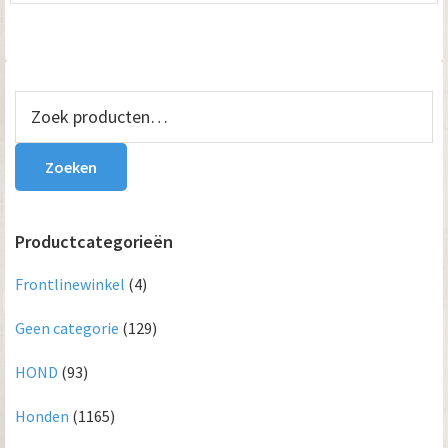
Primaire
Zoeken
naar:
Sidebar
Zoeken
Productcategorieën
Frontlinewinkel
(4)
Geen categorie
(129)
HOND
(93)
Honden
(1165)