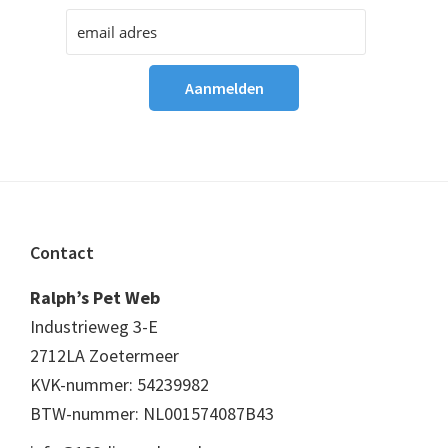
Footer
Contact
Ralph’s Pet Web
Industrieweg 3-E
2712LA Zoetermeer
KVK-nummer: 54239982
BTW-nummer: NL001574087B43