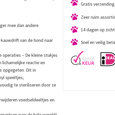
Gratis verzending 
.
Zeer ruim assort
nger mee dan andere
14 dagen op zicht
e kauwdrift van de hond naar
Snel en veilig bet
 operaties – De kleine stukjes
lichamelijke reactie en
ls opgegeten. Dit in
yl speeltjes;
oudig te steriliseren door ze
rwijderen voedseldeeltjes en
enartsen over de hele wereld!