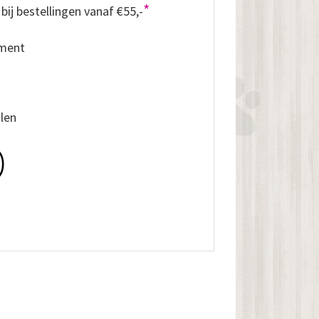
*
bij bestellingen vanaf €55,-
iment
alen