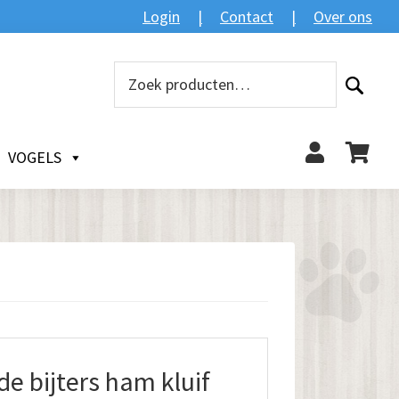
Login
Contact
Over ons
Zoeken
Zoeken
naar:
VOGELS
e bijters ham kluif