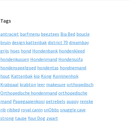
Tags
antraciet
barfmenu
beeztees
Bia Bed
boucle
bruin
design kattenbak
district 70
dreambay
grijs
hoes
hond
Hondenbank
hondenkleed
hondenkussen
Hondenmand
Hondensofa
hondenspeelgoed
hondentas
hondnemand
hout
Kattenbak
kip
Kong
Konijnenhok
Krabpaal
krabton
leer
makesure
orthopedisch
Orthopedische hondenmand
orthopedische
mand
Papegaaienkooi
petrebels
puppy
renske
rib
ribbed
royal canin
snObbs
snuggle cave
strong
taupe
Your Dog
zwart