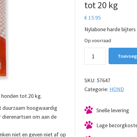
tot 20 kg
€
15.95
Nylabone harde bijters
Op voorraad
Nylabone
Toevoeg
harde
bijters
ham
SKU:
57647
kluif
Categorie:
HOND
 honden tot 20 kg.
tot
20
it duurzaam hoogwaardig
Snelle levering
kg
r dierenartsen om aan de
aantal
Lage bezorgkost
inken niet en geven niet af op