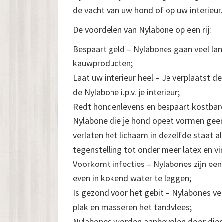
de vacht van uw hond of op uw interieur
De voordelen van Nylabone op een rij:
Bespaart geld – Nylabones gaan veel la
kauwproducten;
Laat uw interieur heel – Je verplaatst d
de Nylabone i.p.v. je interieur;
Redt hondenlevens en bespaart kostbare
Nylabone die je hond opeet vormen geen 
verlaten het lichaam in dezelfde staat a
tegenstelling tot onder meer latex en vin
Voorkomt infecties – Nylabones zijn eenv
even in kokend water te leggen;
Is gezond voor het gebit – Nylabones ve
plak en masseren het tandvlees;
Nylabones worden aanbevolen door dier