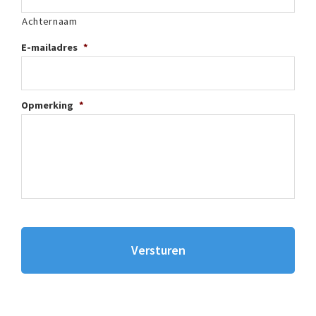
Achternaam
E-mailadres
*
Opmerking
*