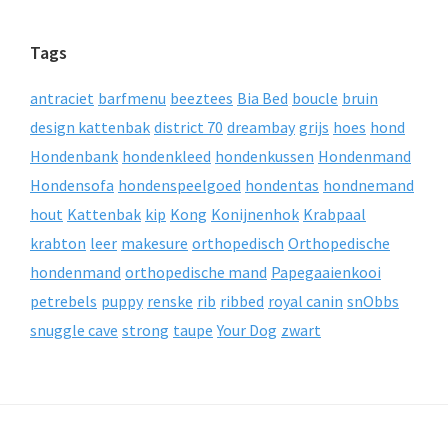
Tags
antraciet
barfmenu
beeztees
Bia Bed
boucle
bruin
design kattenbak
district 70
dreambay
grijs
hoes
hond
Hondenbank
hondenkleed
hondenkussen
Hondenmand
Hondensofa
hondenspeelgoed
hondentas
hondnemand
hout
Kattenbak
kip
Kong
Konijnenhok
Krabpaal
krabton
leer
makesure
orthopedisch
Orthopedische
hondenmand
orthopedische mand
Papegaaienkooi
petrebels
puppy
renske
rib
ribbed
royal canin
snObbs
snuggle cave
strong
taupe
Your Dog
zwart