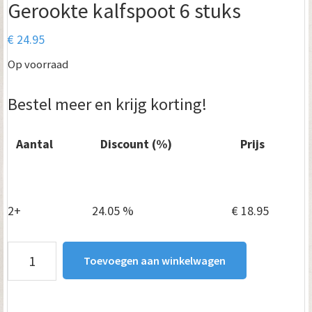
Gerookte kalfspoot 6 stuks
€
24.95
Op voorraad
Bestel meer en krijg korting!
Aantal
Discount (%)
Prijs
1
—
€
24.95
2+
24.05 %
€
18.95
Gerookte
Toevoegen aan winkelwagen
kalfspoot
6
stuks