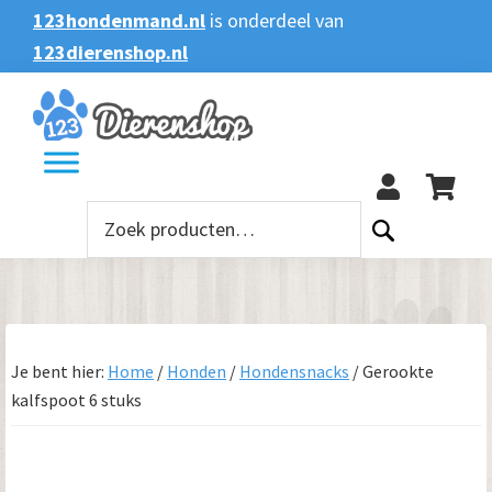
Spring
Door
Spring
123hondenmand.nl
is onderdeel van
naar
naar
naar
123dierenshop.nl
Zoeken
Zoeken
de
de
de
naar:
hoofdnavigatie
hoofd
voettekst
123
inhoud
Zoeken
naar:
Je bent hier:
Home
/
Honden
/
Hondensnacks
/
Gerookte
kalfspoot 6 stuks