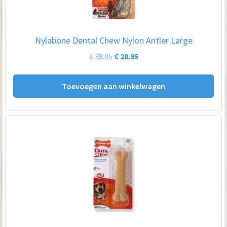
Nylabone Dental Chew Nylon Antler Large
Oorspronkelijke
Huidige
€
38.95
€
28.95
prijs
prijs
was:
is:
Toevoegen aan winkelwagen
€ 38.95.
€ 28.95.