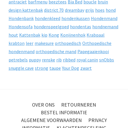
antraciet
barfmenu
beeztees
Bia Bed
boucle
bruin
design kattenbak
district 70
dreambay
grijs
hoes
hond
Hondenbank
hondenkleed
hondenkussen
Hondenmand
Hondensofa
hondenspeelgoed
hondentas
hondnemand
hout
Kattenbak
kip
Kong
Konijnenhok
Krabpaal
krabton
leer
makesure
orthopedisch
Orthopedische
hondenmand
orthopedische mand
Papegaaienkooi
petrebels
puppy
renske
rib
ribbed
royal canin
snObbs
snuggle cave
strong
taupe
Your Dog
zwart
OVER ONS
RETOURNEREN
BESTEL INFORMATIE
ALGEMENE VOORWAARDEN
PRIVACY
INFORMATIE
KLACHTENREGELEING