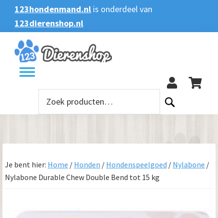
Spring
Door
Spring
123hondenmand.nl
is onderdeel van
naar
naar
naar
123dierenshop.nl
Zoeken
Zoeken
de
de
de
naar:
hoofdnavigatie
hoofd
voettekst
123
inhoud
Zoeken
naar:
Je bent hier:
Home
/
Honden
/
Hondenspeelgoed
/
Nylabone
/
Nylabone Durable Chew Double Bend tot 15 kg