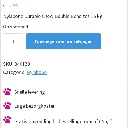
€
17.95
Nylabone Durable Chew Double Bend tot 15 kg
Op voorraad
Nylabone
Toevoegen aan winkelwagen
Durable
Chew
Double
SKU:
340139
Bend
Categorie:
Nylabone
tot
15
Snelle levering
kg
aantal
Lage bezorgkosten
*
Gratis verzending bij bestellingen vanaf €55,-