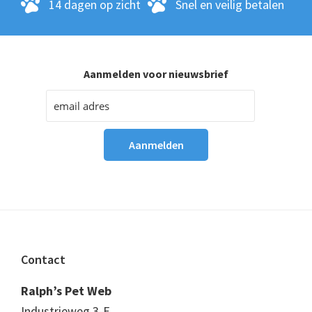
14 dagen op zicht
Snel en veilig betalen
Aanmelden voor nieuwsbrief
Footer
Contact
Ralph’s Pet Web
Industrieweg 3-E