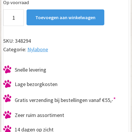
Op voorraad
€ 17.95.
€ 13.95.
Nylabone
Toevoegen aan winkelwagen
Durable
Chew
Breackfast
SKU:
348294
aantal
Categorie:
Nylabone
Snelle levering
Lage bezorgkosten
*
Gratis verzending bij bestellingen vanaf €55,-
Zeer ruim assortiment
14 dagen op zicht