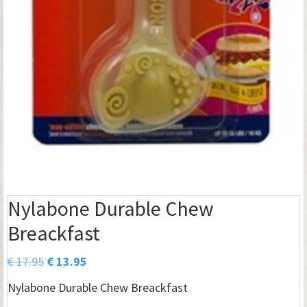
Nylabone Durable Chew
Breackfast
Oorspronkelijke
Huidige
€
17.95
€
13.95
prijs
prijs
Nylabone Durable Chew Breackfast
was:
is: