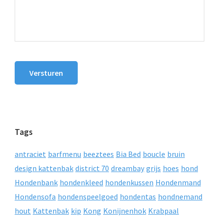
Versturen
Tags
antraciet
barfmenu
beeztees
Bia Bed
boucle
bruin
design kattenbak
district 70
dreambay
grijs
hoes
hond
Hondenbank
hondenkleed
hondenkussen
Hondenmand
Hondensofa
hondenspeelgoed
hondentas
hondnemand
hout
Kattenbak
kip
Kong
Konijnenhok
Krabpaal