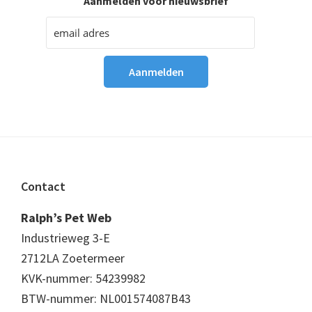
Aanmelden voor nieuwsbrief
Footer
Contact
Ralph’s Pet Web
Industrieweg 3-E
2712LA Zoetermeer
KVK-nummer: 54239982
BTW-nummer: NL001574087B43