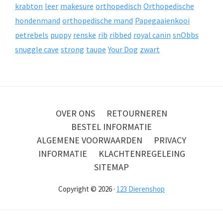
krabton
leer
makesure
orthopedisch
Orthopedische
hondenmand
orthopedische mand
Papegaaienkooi
petrebels
puppy
renske
rib
ribbed
royal canin
snObbs
snuggle cave
strong
taupe
Your Dog
zwart
OVER ONS
RETOURNEREN
BESTEL INFORMATIE
ALGEMENE VOORWAARDEN
PRIVACY
INFORMATIE
KLACHTENREGELEING
SITEMAP
Copyright © 2026 ·
123 Dierenshop