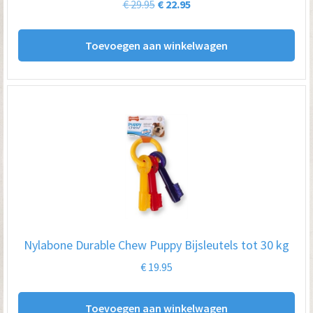
Oorspronkelijke
Huidige
€
29.95
€
22.95
prijs
prijs
was:
is:
Toevoegen aan winkelwagen
€ 29.95.
€ 22.95.
Nylabone Durable Chew Puppy Bijsleutels tot 30 kg
€
19.95
Toevoegen aan winkelwagen