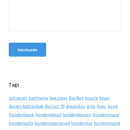
Versturen
Tags
antraciet
barfmenu
beeztees
Bia Bed
boucle
bruin
design kattenbak
district 70
dreambay
grijs
hoes
hond
Hondenbank
hondenkleed
hondenkussen
Hondenmand
Hondensofa
hondenspeelgoed
hondentas
hondnemand