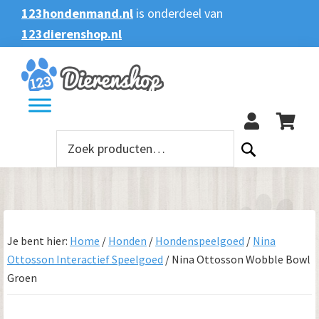
Spring
Door
Spring
123hondenmand.nl
is onderdeel van
naar
naar
naar
123dierenshop.nl
Zoeken
Zoeken
de
de
de
naar:
hoofdnavigatie
hoofd
voettekst
123
inhoud
Zoeken
naar:
Je bent hier:
Home
/
Honden
/
Hondenspeelgoed
/
Nina
Ottosson Interactief Speelgoed
/
Nina Ottosson Wobble Bowl
Groen