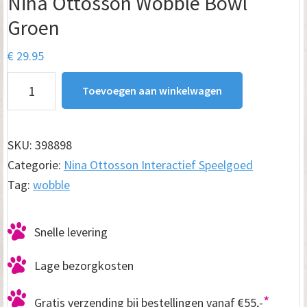
Nina Ottosson Wobble Bowl
Groen
€
29.95
Nina
Toevoegen aan winkelwagen
Ottosson
Wobble
Bowl
SKU:
398898
Groen
Categorie:
Nina Ottosson Interactief Speelgoed
aantal
Tag:
wobble
Snelle levering
Lage bezorgkosten
*
Gratis verzending bij bestellingen vanaf €55,-