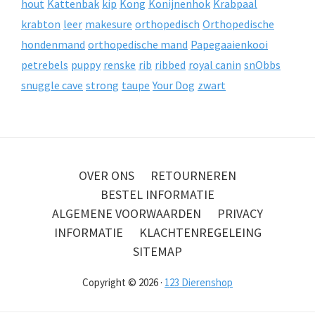
hout
Kattenbak
kip
Kong
Konijnenhok
Krabpaal
krabton
leer
makesure
orthopedisch
Orthopedische
hondenmand
orthopedische mand
Papegaaienkooi
petrebels
puppy
renske
rib
ribbed
royal canin
snObbs
snuggle cave
strong
taupe
Your Dog
zwart
OVER ONS
RETOURNEREN
BESTEL INFORMATIE
ALGEMENE VOORWAARDEN
PRIVACY
INFORMATIE
KLACHTENREGELEING
SITEMAP
Copyright © 2026 ·
123 Dierenshop