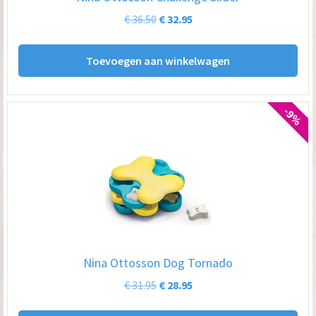
Oorspronkelijke
Huidige
€
36.50
€
32.95
prijs
prijs
was:
is:
Toevoegen aan winkelwagen
€ 36.50.
€ 32.95.
-9%
Nina Ottosson Dog Tornado
Oorspronkelijke
Huidige
€
31.95
€
28.95
prijs
prijs