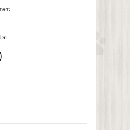
iment
alen