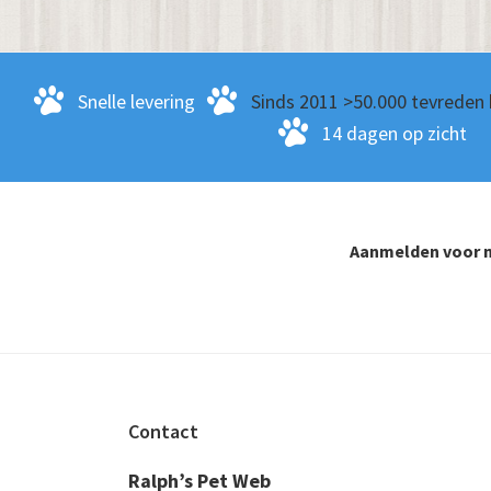
Snelle levering
Sinds 2011 >50.000 tevreden 
14 dagen op zicht
Aanmelden voor n
Footer
Contact
Ralph’s Pet Web