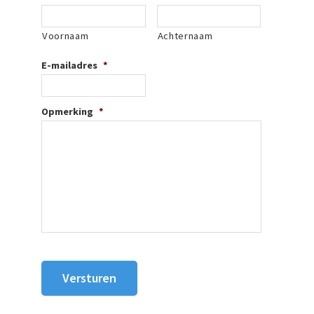
Voornaam
Achternaam
E-mailadres
*
Opmerking
*