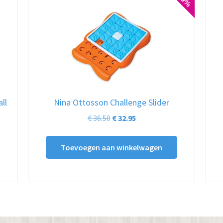
ll
Nina Ottosson Challenge Slider
Oorspronkelijke
Huidige
€
36.50
€
32.95
prijs
prijs
was:
is:
Toevoegen aan winkelwagen
€ 36.50.
€ 32.95.