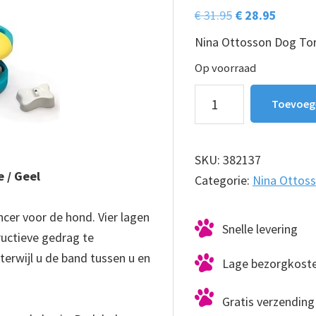
Oorspronkelijk
Huidig
€
31.95
€
28.95
prijs
prijs
Nina Ottosson Dog To
was:
is:
Op voorraad
€ 31.95.
€ 28.95.
Nina
Toevoeg
Ottosson
Dog
Tornado
SKU:
382137
e / Geel
aantal
Categorie:
Nina Ottoss
ncer voor de hond. Vier lagen
Snelle levering
ructieve gedrag te
erwijl u de band tussen u en
Lage bezorgkost
Gratis verzending 