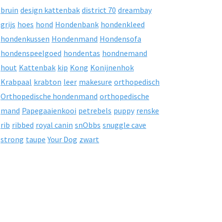
bruin
design kattenbak
district 70
dreambay
grijs
hoes
hond
Hondenbank
hondenkleed
hondenkussen
Hondenmand
Hondensofa
hondenspeelgoed
hondentas
hondnemand
hout
Kattenbak
kip
Kong
Konijnenhok
Krabpaal
krabton
leer
makesure
orthopedisch
Orthopedische hondenmand
orthopedische
mand
Papegaaienkooi
petrebels
puppy
renske
rib
ribbed
royal canin
snObbs
snuggle cave
strong
taupe
Your Dog
zwart