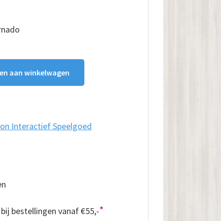
e
e
rnado
en aan winkelwagen
on Interactief Speelgoed
en
*
bij bestellingen vanaf €55,-