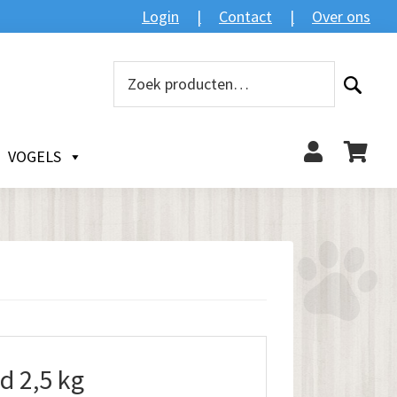
Login
Contact
Over ons
Zoeken
Zoeken
naar:
VOGELS
d 2,5 kg