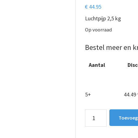
€
44.95
Luchtpijp 2,5 kg
Op voorraad
Bestel meer en kr
Aantal
Dis
1 - 4
—
5+
44.49
Luchtpijp
Toevoeg
Rund
2,5