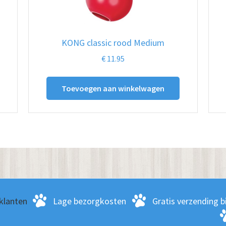
KONG classic rood Medium
€
11.95
Toevoegen aan winkelwagen
klanten
Lage bezorgkosten
Gratis verzending bi