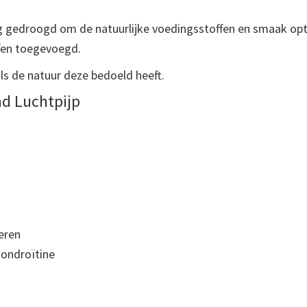
ig gedroogd om de natuurlijke voedingsstoffen en smaak op
fen toegevoegd.
ls de natuur deze bedoeld heeft.
d Luchtpijp
eren
hondroïtine