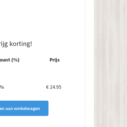
ijg korting!
count (%)
Prijs
€
44.95
 %
€
24.95
en aan winkelwagen