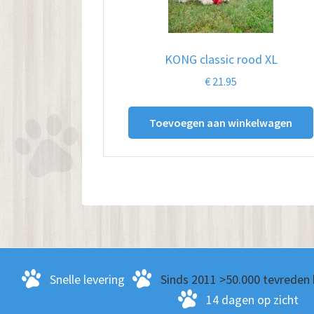
KONG classic rood XL
€
21.95
Toevoegen aan winkelwagen
Snelle levering
Sinds 2011 >50.000 tevreden 
14 dagen op zicht