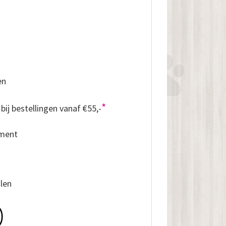
en
*
bij bestellingen vanaf €55,-
iment
alen