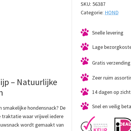
kg
SKU:
56387
aantal
Categorie:
HOND
Snelle levering
Lage bezorgkost
Gratis verzending 
Zeer ruim assort
p – Natuurlijke
n
14 dagen op zicht
Snel en veilig bet
én smakelijke hondensnack? De
 traktatie waar vrijwel iedere
 kauwsnack wordt gemaakt van