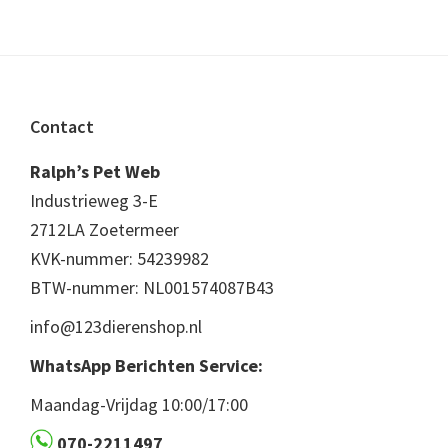
Footer
Contact
Ralph’s Pet Web
Industrieweg 3-E
2712LA Zoetermeer
KVK-nummer: 54239982
BTW-nummer: NL001574087B43
info@123dierenshop.nl
WhatsApp Berichten Service:
Maandag-Vrijdag 10:00/17:00
070-2211497