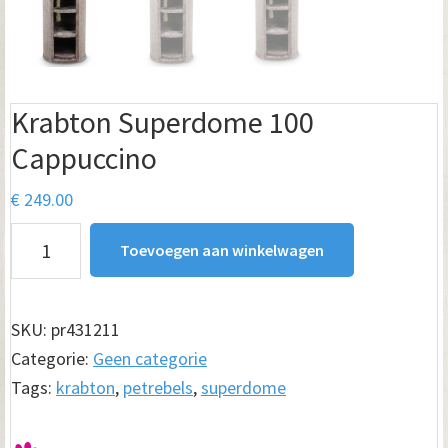
Krabton Superdome 100
Cappuccino
€
249.00
Krabton
Toevoegen aan winkelwagen
Superdome
100
Cappuccino
SKU:
pr431211
aantal
Categorie:
Geen categorie
Tags:
krabton
,
petrebels
,
superdome