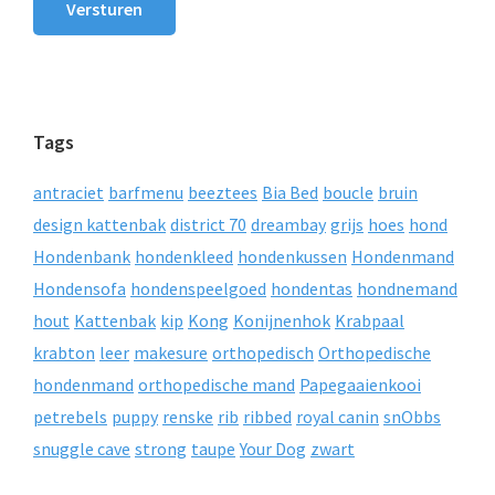
Versturen
Tags
antraciet
barfmenu
beeztees
Bia Bed
boucle
bruin
design kattenbak
district 70
dreambay
grijs
hoes
hond
Hondenbank
hondenkleed
hondenkussen
Hondenmand
Hondensofa
hondenspeelgoed
hondentas
hondnemand
hout
Kattenbak
kip
Kong
Konijnenhok
Krabpaal
krabton
leer
makesure
orthopedisch
Orthopedische
hondenmand
orthopedische mand
Papegaaienkooi
petrebels
puppy
renske
rib
ribbed
royal canin
snObbs
snuggle cave
strong
taupe
Your Dog
zwart