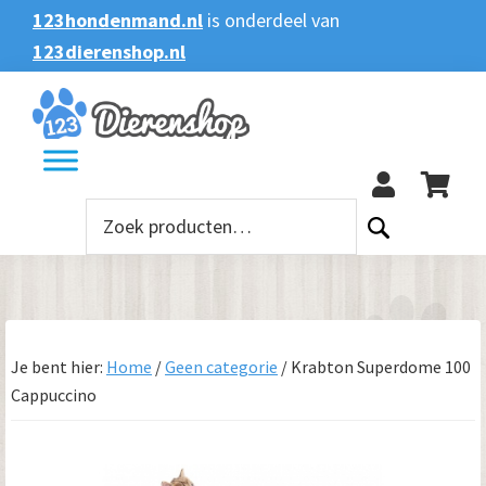
Spring
Door
Spring
123hondenmand.nl
is onderdeel van
naar
naar
naar
123dierenshop.nl
Zoeken
Zoeken
de
de
de
naar:
hoofdnavigatie
hoofd
voettekst
123
inhoud
Zoeken
naar:
Je bent hier:
Home
/
Geen categorie
/
Krabton Superdome 100
Cappuccino