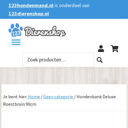
Spring
Door
Spring
123hondenmand.nl
is onderdeel van
naar
naar
naar
123dierenshop.nl
Zoeken
Zoeken
de
de
de
naar:
hoofdnavigatie
hoofd
voettekst
123
inhoud
Zoeken
naar:
Je bent hier:
Home
/
Geen categorie
/
Hondenbank Deluxe
Roestbruin 90cm