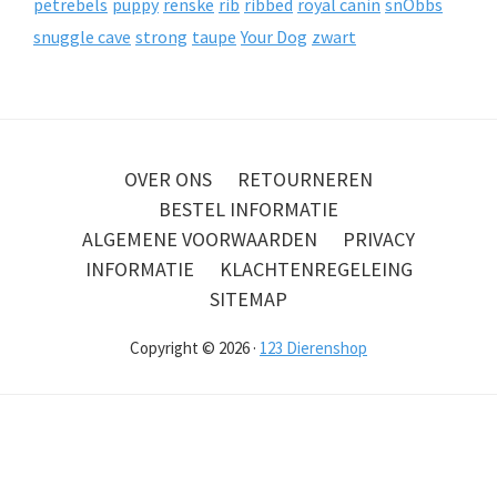
petrebels
puppy
renske
rib
ribbed
royal canin
snObbs
snuggle cave
strong
taupe
Your Dog
zwart
OVER ONS
RETOURNEREN
BESTEL INFORMATIE
ALGEMENE VOORWAARDEN
PRIVACY
INFORMATIE
KLACHTENREGELEING
SITEMAP
Copyright © 2026 ·
123 Dierenshop