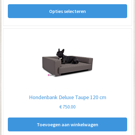
Dit
Opties selecteren
pro
hee
me
var
De
opt
kan
ge
wo
op
Hondenbank Deluxe Taupe 120 cm
de
€
750.00
pro
Toevoegen aan winkelwagen