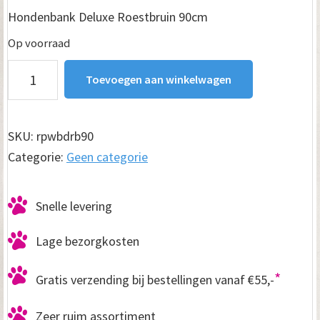
Hondenbank Deluxe Roestbruin 90cm
Op voorraad
Hondenbank
Toevoegen aan winkelwagen
Deluxe
Roestbruin
90cm
SKU:
rpwbdrb90
aantal
Categorie:
Geen categorie
Snelle levering
Lage bezorgkosten
*
Gratis verzending bij bestellingen vanaf €55,-
Zeer ruim assortiment