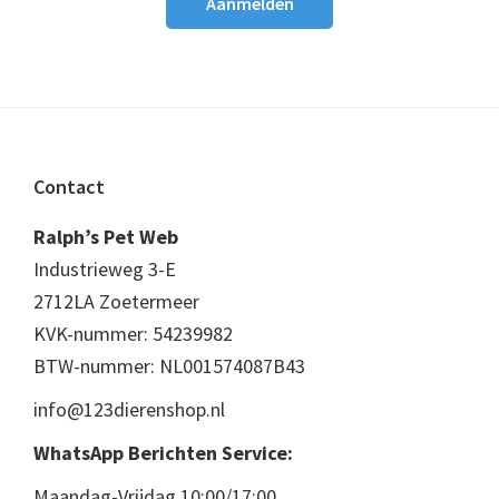
Footer
Contact
Ralph’s Pet Web
Industrieweg 3-E
2712LA Zoetermeer
KVK-nummer: 54239982
BTW-nummer: NL001574087B43
info@123dierenshop.nl
WhatsApp Berichten Service:
Maandag-Vrijdag 10:00/17:00