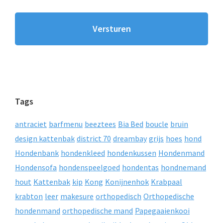
Tags
antraciet
barfmenu
beeztees
Bia Bed
boucle
bruin
design kattenbak
district 70
dreambay
grijs
hoes
hond
Hondenbank
hondenkleed
hondenkussen
Hondenmand
Hondensofa
hondenspeelgoed
hondentas
hondnemand
hout
Kattenbak
kip
Kong
Konijnenhok
Krabpaal
krabton
leer
makesure
orthopedisch
Orthopedische
hondenmand
orthopedische mand
Papegaaienkooi