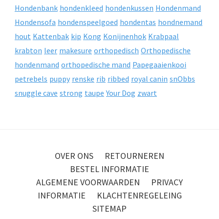
Hondenbank
hondenkleed
hondenkussen
Hondenmand
Hondensofa
hondenspeelgoed
hondentas
hondnemand
hout
Kattenbak
kip
Kong
Konijnenhok
Krabpaal
krabton
leer
makesure
orthopedisch
Orthopedische
hondenmand
orthopedische mand
Papegaaienkooi
petrebels
puppy
renske
rib
ribbed
royal canin
snObbs
snuggle cave
strong
taupe
Your Dog
zwart
OVER ONS
RETOURNEREN
BESTEL INFORMATIE
ALGEMENE VOORWAARDEN
PRIVACY
INFORMATIE
KLACHTENREGELEING
SITEMAP