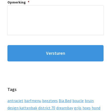
Opmerking
*
Tags
antraciet
barfmenu
beeztees
Bia Bed
boucle
bruin
design kattenbak
district 70
dreambay
grijs
hoes
hond