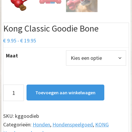
Kong Classic Goodie Bone
Prijsklasse:
€
9.95
-
€
19.95
€ 9.95
Maat
tot
€ 19.95
Kong
Toevoegen aan winkelwagen
Classic
Goodie
Bone
SKU:
kggoodieb
aantal
Categorieën:
Honden
,
Hondenspeelgoed
,
KONG