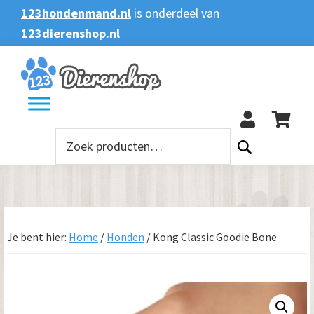
Spring
Door
Spring
123hondenmand.nl
is onderdeel van
naar
naar
naar
123dierenshop.nl
Zoeken
Zoeken
de
de
de
naar:
hoofdnavigatie
hoofd
voettekst
123
inhoud
Zoeken
naar:
Je bent hier:
Home
/
Honden
/
Kong Classic Goodie Bone