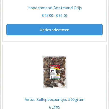
Hondenmand Bontmand Grijs
Prijsklasse:
€
25.00
-
€
89.00
€ 25.00
Dit
tot
Opties selecteren
pro
€ 89.00
hee
me
var
De
opt
kan
ge
wo
op
Antos Bullepeespuntjes 500gram
de
€
24.95
pro