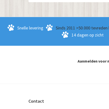
Snelle levering
Sinds 2011 >50.000 tevreden 
14 dagen op zicht
Aanmelden voor n
Footer
Contact