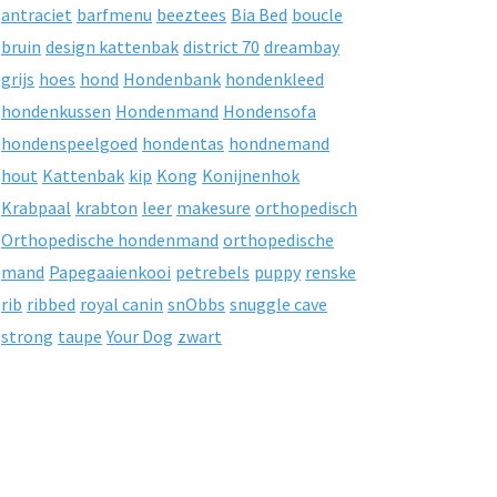
antraciet
barfmenu
beeztees
Bia Bed
boucle
bruin
design kattenbak
district 70
dreambay
grijs
hoes
hond
Hondenbank
hondenkleed
hondenkussen
Hondenmand
Hondensofa
hondenspeelgoed
hondentas
hondnemand
hout
Kattenbak
kip
Kong
Konijnenhok
Krabpaal
krabton
leer
makesure
orthopedisch
Orthopedische hondenmand
orthopedische
mand
Papegaaienkooi
petrebels
puppy
renske
rib
ribbed
royal canin
snObbs
snuggle cave
strong
taupe
Your Dog
zwart