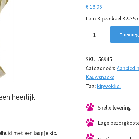
€
18.95
I am Kipwokkel 32-35 
I
Toevoeg
am
Kipwokkel
32-
SKU:
56945
35
Categorieën:
Aanbiedi
cm
Kauwsnacks
20
Tag:
kipwokkel
stuks
een heerlijk
aantal
Snelle levering
Lage bezorgkost
lhuid met een laagje kip.