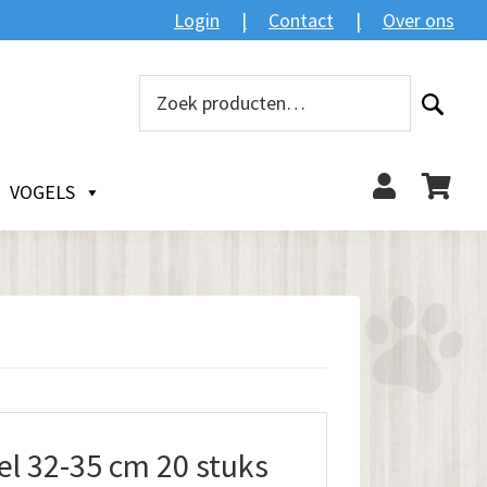
Login
Contact
Over ons
Zoeken
Zoeken
naar:
VOGELS
l 32-35 cm 20 stuks