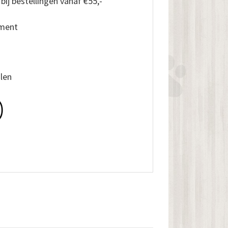
*
bij bestellingen vanaf €55,-
iment
alen