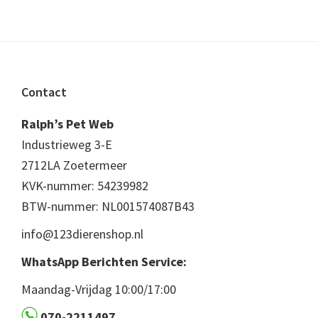
Footer
Contact
Ralph’s Pet Web
Industrieweg 3-E
2712LA Zoetermeer
KVK-nummer: 54239982
BTW-nummer: NL001574087B43
info@123dierenshop.nl
WhatsApp Berichten Service:
Maandag-Vrijdag 10:00/17:00
070-2211497