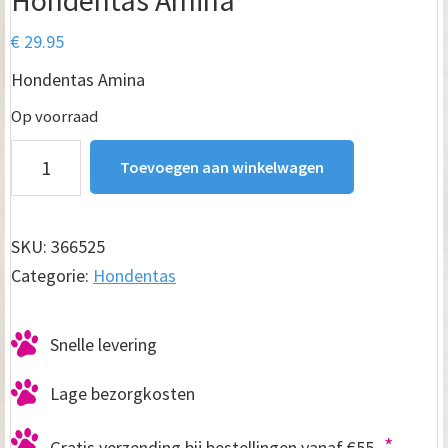
€
29.95
Hondentas Amina
Op voorraad
Hondentas
Toevoegen aan winkelwagen
Amina
aantal
SKU:
366525
Categorie:
Hondentas
Snelle levering
Lage bezorgkosten
*
Gratis verzending bij bestellingen vanaf €55,-