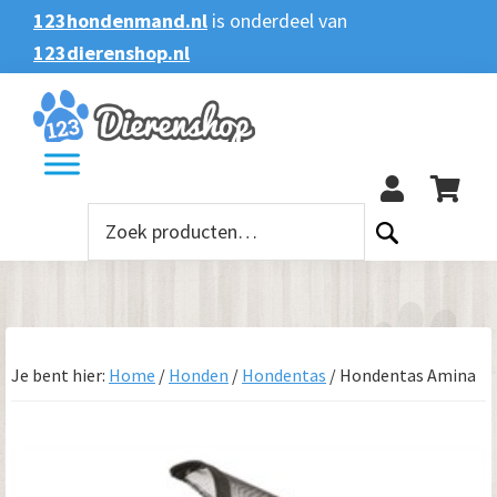
Spring
Door
Spring
123hondenmand.nl
is onderdeel van
naar
naar
naar
123dierenshop.nl
Zoeken
Zoeken
de
de
de
naar:
hoofdnavigatie
hoofd
voettekst
123
inhoud
Zoeken
naar:
Je bent hier:
Home
/
Honden
/
Hondentas
/
Hondentas Amina