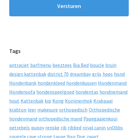
Tags
antraciet
barfmenu
beeztees
Bia Bed
boucle
bruin
design kattenbak
district 70
dreambay
grijs
hoes
hond
Hondenbank
hondenkleed
hondenkussen
Hondenmand
Hondensofa
hondenspeelgoed
hondentas
hondnemand
hout
Kattenbak
kip
Kong
Konijnenhok
Krabpaal
krabton
leer
makesure
orthopedisch
Orthopedische
hondenmand
orthopedische mand
Papegaaienkooi
petrebels
puppy
renske
rib
ribbed
royal canin
snObbs
snuggle cave
strong
taupe
Your Dog
zwart