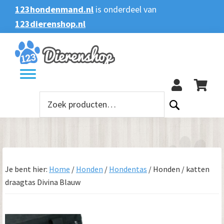
Spring
Door
Spring
123hondenmand.nl
is onderdeel van
naar
naar
naar
123dierenshop.nl
Zoeken
Zoeken
de
de
de
naar:
hoofdnavigatie
hoofd
voettekst
123
inhoud
Zoeken
naar:
Je bent hier:
Home
/
Honden
/
Hondentas
/
Honden / katten
draagtas Divina Blauw