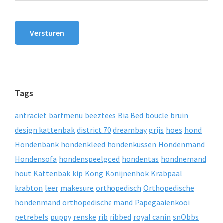
Versturen
Tags
antraciet
barfmenu
beeztees
Bia Bed
boucle
bruin
design kattenbak
district 70
dreambay
grijs
hoes
hond
Hondenbank
hondenkleed
hondenkussen
Hondenmand
Hondensofa
hondenspeelgoed
hondentas
hondnemand
hout
Kattenbak
kip
Kong
Konijnenhok
Krabpaal
krabton
leer
makesure
orthopedisch
Orthopedische
hondenmand
orthopedische mand
Papegaaienkooi
petrebels
puppy
renske
rib
ribbed
royal canin
snObbs