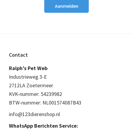
Footer
Contact
Ralph’s Pet Web
Industrieweg 3-E
2712LA Zoetermeer
KVK-nummer: 54239982
BTW-nummer: NL001574087B43
info@123dierenshop.nl
WhatsApp Berichten Service: