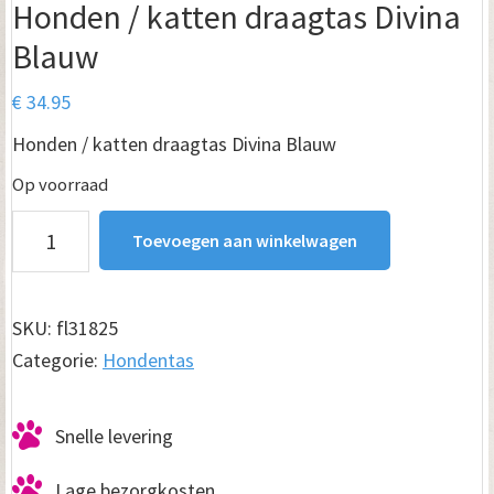
Honden / katten draagtas Divina
Blauw
€
34.95
Honden / katten draagtas Divina Blauw
Op voorraad
Honden
Toevoegen aan winkelwagen
/
katten
draagtas
SKU:
fl31825
Divina
Categorie:
Hondentas
Blauw
aantal
Snelle levering
Lage bezorgkosten