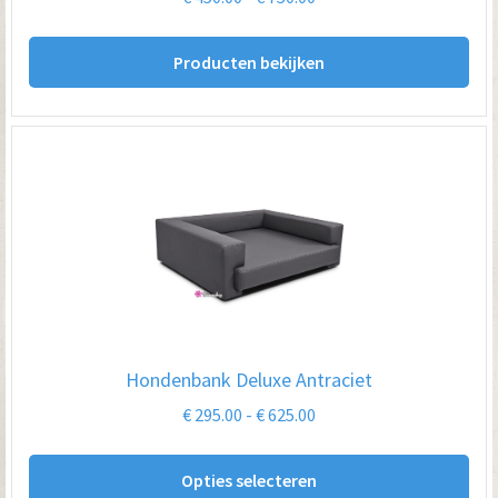
€ 450.00
tot
Producten bekijken
€ 750.00
Hondenbank Deluxe Antraciet
Prijsklasse:
€
295.00
-
€
625.00
€ 295.00
Dit
tot
Opties selecteren
pro
€ 625.00