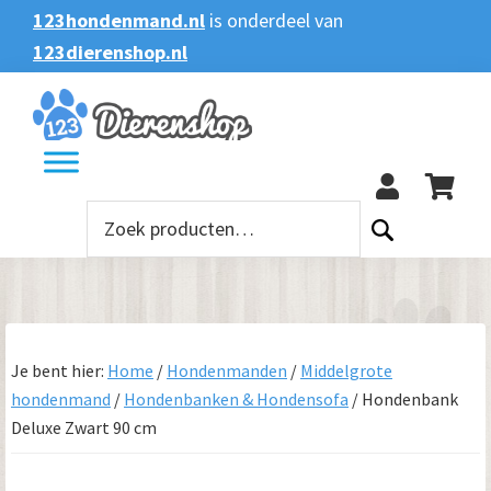
Spring
Door
Spring
123hondenmand.nl
is onderdeel van
naar
naar
naar
123dierenshop.nl
Zoeken
Zoeken
de
de
de
naar:
hoofdnavigatie
hoofd
voettekst
123
inhoud
Zoeken
naar:
Je bent hier:
Home
/
Hondenmanden
/
Middelgrote
hondenmand
/
Hondenbanken & Hondensofa
/
Hondenbank
Deluxe Zwart 90 cm