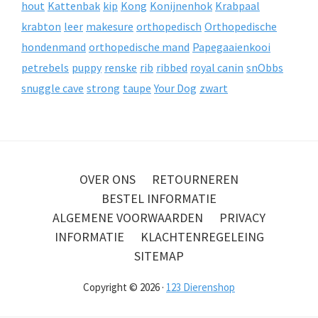
hout
Kattenbak
kip
Kong
Konijnenhok
Krabpaal
krabton
leer
makesure
orthopedisch
Orthopedische
hondenmand
orthopedische mand
Papegaaienkooi
petrebels
puppy
renske
rib
ribbed
royal canin
snObbs
snuggle cave
strong
taupe
Your Dog
zwart
OVER ONS
RETOURNEREN
BESTEL INFORMATIE
ALGEMENE VOORWAARDEN
PRIVACY
INFORMATIE
KLACHTENREGELEING
SITEMAP
Copyright © 2026 ·
123 Dierenshop