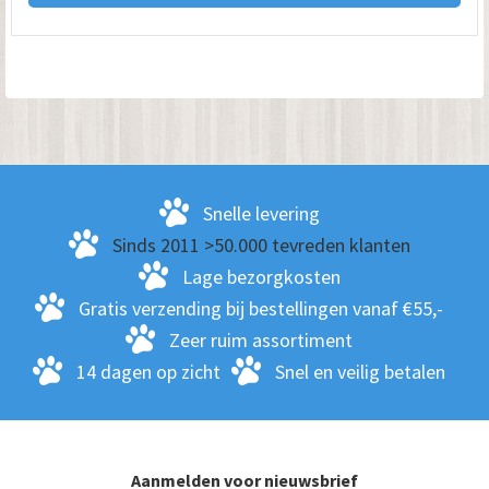
hee
me
var
De
opt
kan
ge
Snelle levering
wo
Sinds 2011 >50.000 tevreden klanten
op
Lage bezorgkosten
de
Gratis verzending bij bestellingen vanaf €55,-
pro
Zeer ruim assortiment
14 dagen op zicht
Snel en veilig betalen
Aanmelden voor nieuwsbrief