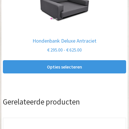
heeft
meerdere
variaties.
Deze
optie
Hondenbank Deluxe Antraciet
kan
Prijsklasse:
€
295.00
-
€
625.00
gekozen
€ 295.00
worden
tot
Opties selecteren
op
€ 625.00
de
productpagina
Gerelateerde producten