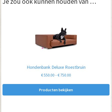
Je zou ook kunnen houden van …
Hondenbank Deluxe Roestbruin
Prijsklasse:
€
550.00
-
€
750.00
€ 550.00
tot
Producten bekijken
€ 750.00