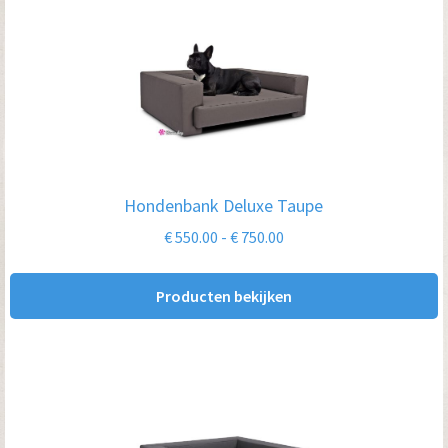
Hondenbank Deluxe Taupe
Prijsklasse:
€
550.00
-
€
750.00
€ 550.00
tot
Producten bekijken
€ 750.00
Dit
product