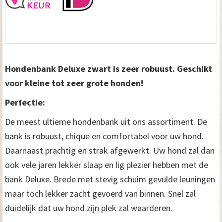
0
c
m
a
Hondenbank Deluxe zwart is zeer robuust. Geschikt
a
voor kleine tot zeer grote honden!
n
Perfectie:
t
De meest ultieme hondenbank uit ons assortiment. De
a
bank is robuust, chique en comfortabel voor uw hond.
Daarnaast prachtig en strak afgewerkt. Uw hond zal dan
l
ook vele jaren lekker slaap en lig plezier hebben met de
bank Deluxe. Brede met stevig schuim gevulde leuningen
maar toch lekker zacht gevoerd van binnen. Snel zal
duidelijk dat uw hond zijn plek zal waarderen.