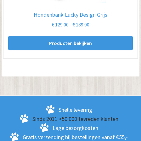
Hondenbank Lucky Design Grijs
Prijsklasse:
€
129.00
-
€
189.00
€ 129.00
tot
Producten bekijken
€ 189.00
Snelle levering
Sinds 2011 >50.000 tevreden klanten
Lage bezorgkosten
Gratis verzending bij bestellingen vanaf €55,-