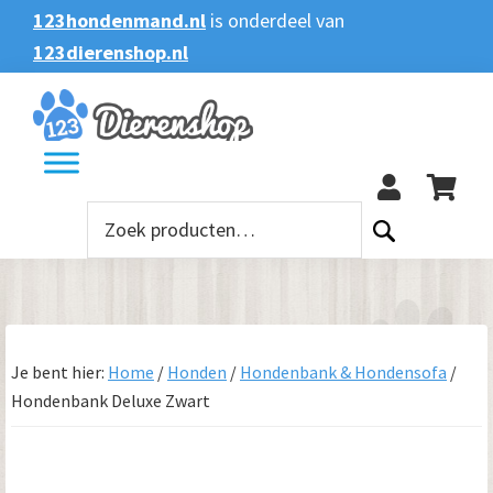
Spring
Door
Spring
123hondenmand.nl
is onderdeel van
naar
naar
naar
123dierenshop.nl
Zoeken
Zoeken
de
de
de
naar:
hoofdnavigatie
hoofd
voettekst
123
inhoud
Zoeken
naar:
Je bent hier:
Home
/
Honden
/
Hondenbank & Hondensofa
/
Hondenbank Deluxe Zwart