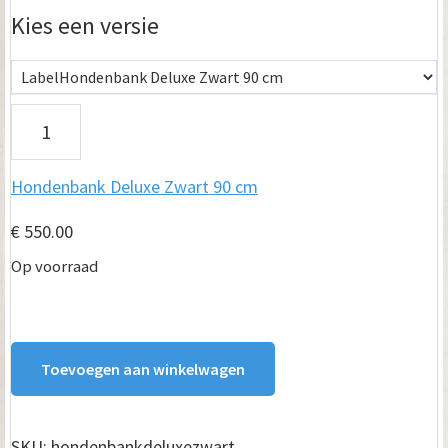
tot
Kies een versie
€ 750.00
H
o
Hondenbank Deluxe Zwart 90 cm
n
d
€
550.00
e
Op voorraad
n
b
Toevoegen aan winkelwagen
a
n
k
SKU:
hondenbankdeluxezwart