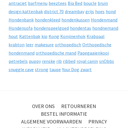
antraciet
barfmenu
beeztees
Bia Bed
boucle
bruin
design kattenbak
district 70
dreambay
grijs
hoes
hond
Hondenbank
hondenkleed
hondenkussen
Hondenmand
Hondensofa
hondenspeelgoed
hondentas
hondnemand
hout
Kattenbak
kip
Kong
Konijnenhok
Krabpaal
krabton
leer
makesure
orthopedisch
Orthopedische
hondenmand
orthopedische mand
Papegaaienkooi
petrebels
puppy
renske
rib
ribbed
royal canin
snObbs
snuggle cave
strong
taupe
Your Dog
zwart
OVER ONS
RETOURNEREN
BESTEL INFORMATIE
ALGEMENE VOORWAARDEN
PRIVACY