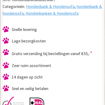
Categorieën:
Hondenbank & Hondensofa
,
hondenbank &
D
hondensofa
,
Hondenbanken & Hondensofa
e
l
Snelle levering
u
Lage bezorgkosten
x
e
*
Gratis verzending bij bestellingen vanaf €55,-
Z
Zeer ruim assortiment
w
a
14 dagen op zicht
r
Snel en veilig betalen
t
9