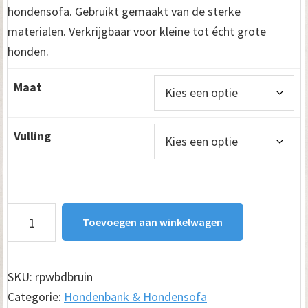
tot
hondensofa. Gebruikt gemaakt van de sterke
€ 795.00
materialen. Verkrijgbaar voor kleine tot écht grote
honden.
Maat
Vulling
Hondenbank
Toevoegen aan winkelwagen
Deluxe
Bruin
aantal
SKU:
rpwbdbruin
Categorie:
Hondenbank & Hondensofa