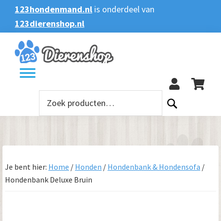
Spring
Door
Spring
123hondenmand.nl
is onderdeel van
naar
naar
naar
123dierenshop.nl
Zoeken
Zoeken
de
de
de
naar:
hoofdnavigatie
hoofd
voettekst
123
inhoud
Zoeken
naar:
Je bent hier:
Home
/
Honden
/
Hondenbank & Hondensofa
/
Hondenbank Deluxe Bruin