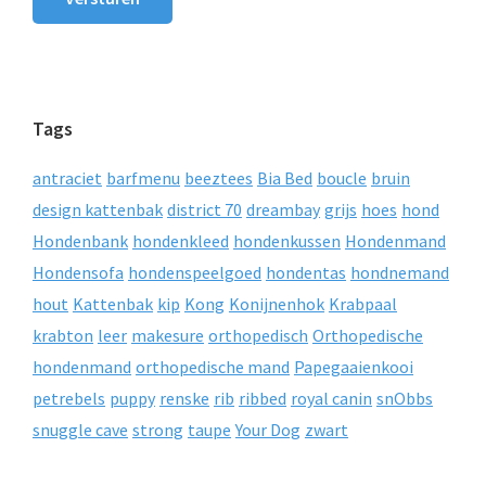
Tags
antraciet
barfmenu
beeztees
Bia Bed
boucle
bruin
design kattenbak
district 70
dreambay
grijs
hoes
hond
Hondenbank
hondenkleed
hondenkussen
Hondenmand
Hondensofa
hondenspeelgoed
hondentas
hondnemand
hout
Kattenbak
kip
Kong
Konijnenhok
Krabpaal
krabton
leer
makesure
orthopedisch
Orthopedische
hondenmand
orthopedische mand
Papegaaienkooi
petrebels
puppy
renske
rib
ribbed
royal canin
snObbs
snuggle cave
strong
taupe
Your Dog
zwart