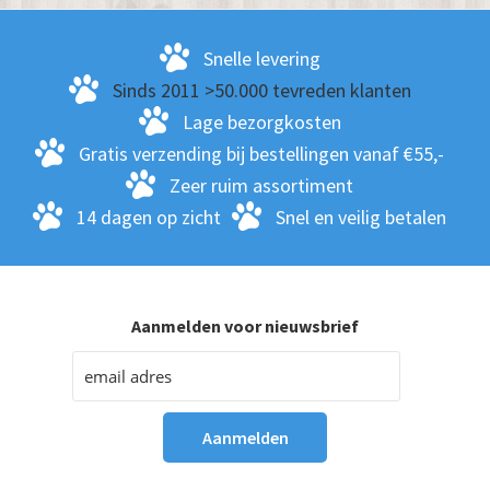
kan
ge
Snelle levering
wo
Sinds 2011 >50.000 tevreden klanten
op
Lage bezorgkosten
de
Gratis verzending bij bestellingen vanaf €55,-
pro
Zeer ruim assortiment
14 dagen op zicht
Snel en veilig betalen
Aanmelden voor nieuwsbrief