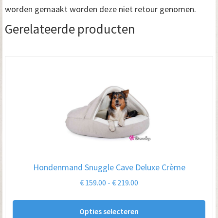
worden gemaakt worden deze niet retour genomen.
Gerelateerde producten
Hondenmand Snuggle Cave Deluxe Crème
Prijsklasse:
€
159.00
-
€
219.00
€ 159.00
Dit
tot
Opties selecteren
pro
€ 219.00