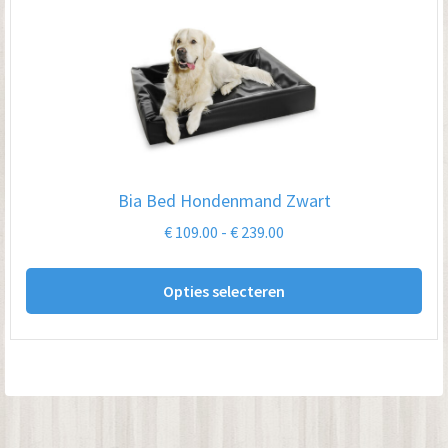
var
De
opt
kan
ge
wo
op
Bia Bed Hondenmand Zwart
de
Prijsklasse:
€
109.00
-
€
239.00
pro
€ 109.00
Dit
tot
Opties selecteren
pro
€ 239.00
hee
me
var
De
opt