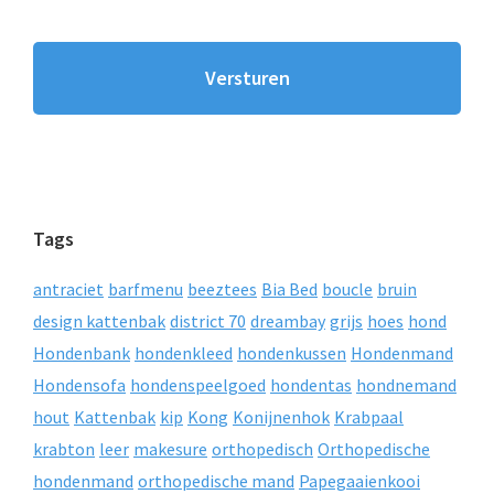
Tags
antraciet
barfmenu
beeztees
Bia Bed
boucle
bruin
design kattenbak
district 70
dreambay
grijs
hoes
hond
Hondenbank
hondenkleed
hondenkussen
Hondenmand
Hondensofa
hondenspeelgoed
hondentas
hondnemand
hout
Kattenbak
kip
Kong
Konijnenhok
Krabpaal
krabton
leer
makesure
orthopedisch
Orthopedische
hondenmand
orthopedische mand
Papegaaienkooi