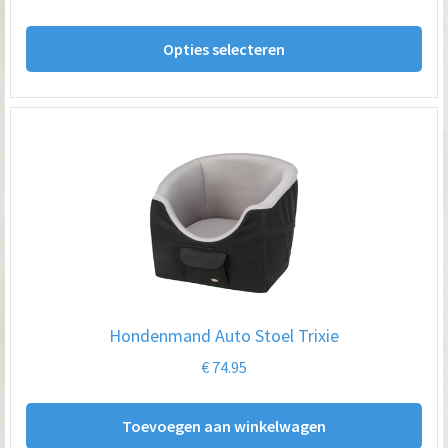
Dit
Opties selecteren
pro
hee
me
var
De
opt
kan
ge
wo
op
Hondenmand Auto Stoel Trixie
de
€
74.95
pro
Toevoegen aan winkelwagen