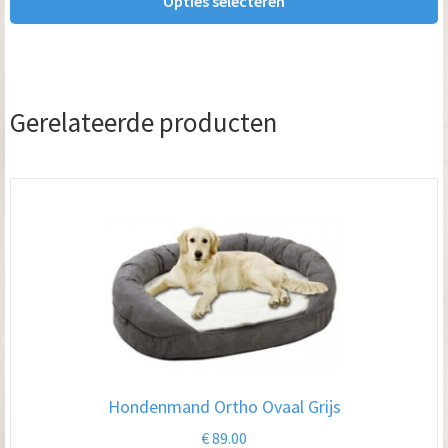
Opties selecteren
op
€ 259.00
de
productpagina
Gerelateerde producten
Hondenmand Ortho Ovaal Grijs
€
89.00