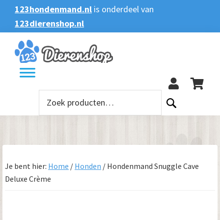
Spring
Door
Spring
123hondenmand.nl
is onderdeel van
naar
naar
naar
123dierenshop.nl
Zoeken
Zoeken
de
de
de
naar:
hoofdnavigatie
hoofd
voettekst
123
inhoud
Zoeken
naar:
Je bent hier:
Home
/
Honden
/
Hondenmand Snuggle Cave
Deluxe Crème