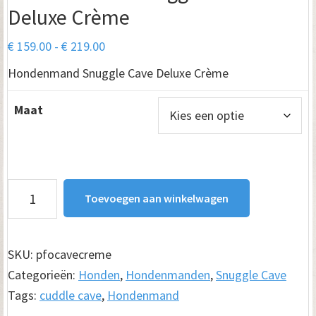
Deluxe Crème
Prijsklasse:
€
159.00
-
€
219.00
€ 159.00
Hondenmand Snuggle Cave Deluxe Crème
tot
€ 219.00
Maat
Hondenmand
Toevoegen aan winkelwagen
Snuggle
Cave
Deluxe
SKU:
pfocavecreme
Crème
Categorieën:
Honden
,
Hondenmanden
,
Snuggle Cave
aantal
Tags:
cuddle cave
,
Hondenmand