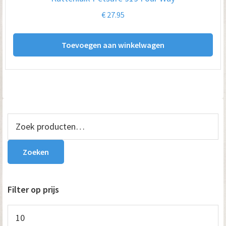
€
27.95
Toevoegen aan winkelwagen
Primaire
Zoeken
naar:
Sidebar
Zoeken
Filter op prijs
Min.