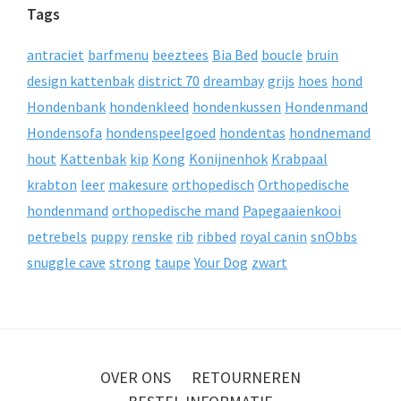
Tags
antraciet
barfmenu
beeztees
Bia Bed
boucle
bruin
design kattenbak
district 70
dreambay
grijs
hoes
hond
Hondenbank
hondenkleed
hondenkussen
Hondenmand
Hondensofa
hondenspeelgoed
hondentas
hondnemand
hout
Kattenbak
kip
Kong
Konijnenhok
Krabpaal
krabton
leer
makesure
orthopedisch
Orthopedische
hondenmand
orthopedische mand
Papegaaienkooi
petrebels
puppy
renske
rib
ribbed
royal canin
snObbs
snuggle cave
strong
taupe
Your Dog
zwart
OVER ONS
RETOURNEREN