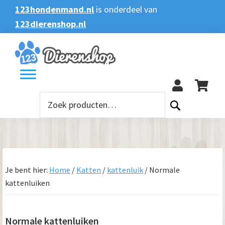
Spring
Door
Spring
Spring
123hondenmand.nl
is onderdeel van
naar
naar
naar
naar
123dierenshop.nl
Zoeken
Zoeken
de
de
de
de
naar:
hoofdnavigatie
hoofd
eerste
voettekst
123
inhoud
sidebar
Zoeken
naar:
Je bent hier:
Home
/
Katten
/
kattenluik
/
Normale
kattenluiken
Normale kattenluiken