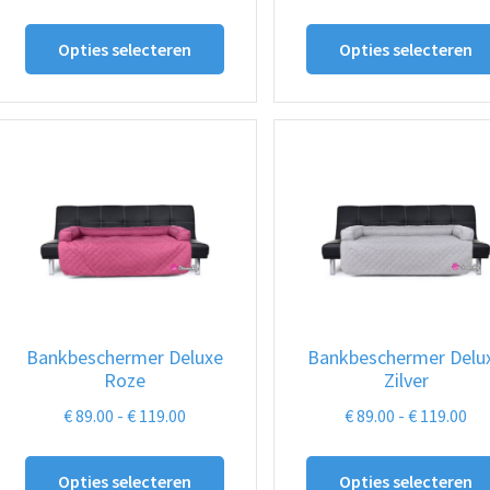
€ 89.00
€ 8
Dit
tot
to
Opties selecteren
Opties selecteren
product
€ 119.00
€ 1
heeft
meerdere
variaties.
Deze
optie
kan
gekozen
worden
op
Bankbeschermer Deluxe
Bankbeschermer Delu
de
Roze
Zilver
productpagina
Prijsklasse:
Pri
€
89.00
-
€
119.00
€
89.00
-
€
119.00
€ 89.00
€ 8
Dit
tot
to
Opties selecteren
Opties selecteren
product