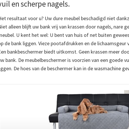
vuil en scherpe nagels.
Het resultaat voor u? Uw dure meubel beschadigd niet dankz
Niet alleen blijft uw bank vrij van krassen door nagels, nare 
meubel. U kent het wel: U bent van huis of net buiten gewee
op de bank liggen. Vieze pootafdrukken en de lichaamsgeur v
Een bankbeschermer biedt uitkomst. Geen krassen meer door
uw bank. De meubelbeschermer is voorzien van een goede vu
liggen. De hoes van de beschermer kan in de wasmachine g