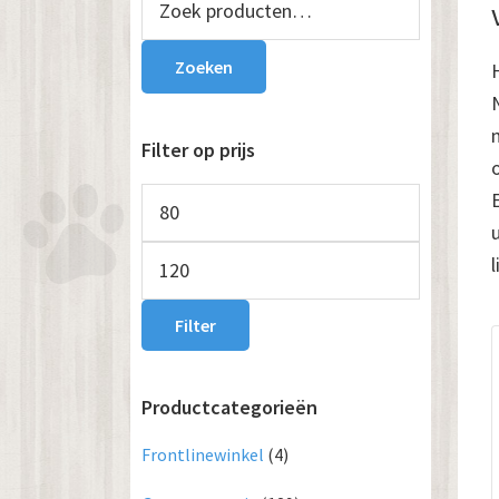
naar:
Sidebar
Zoeken
Filter op prijs
Min.
prijs
Max.
prijs
Filter
Productcategorieën
Frontlinewinkel
(4)