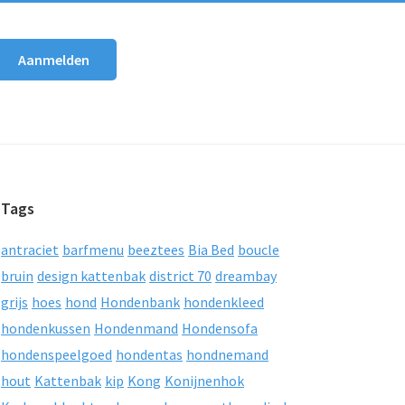
Tags
antraciet
barfmenu
beeztees
Bia Bed
boucle
bruin
design kattenbak
district 70
dreambay
grijs
hoes
hond
Hondenbank
hondenkleed
hondenkussen
Hondenmand
Hondensofa
hondenspeelgoed
hondentas
hondnemand
hout
Kattenbak
kip
Kong
Konijnenhok