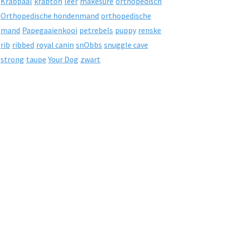
Krabpaal
krabton
leer
makesure
orthopedisch
Orthopedische hondenmand
orthopedische
mand
Papegaaienkooi
petrebels
puppy
renske
rib
ribbed
royal canin
snObbs
snuggle cave
strong
taupe
Your Dog
zwart