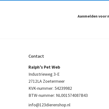
Aanmelden voor n
Footer
Contact
Ralph’s Pet Web
Industrieweg 3-E
2712LA Zoetermeer
KVK-nummer: 54239982
BTW-nummer: NL001574087B43
info@123dierenshop.nl