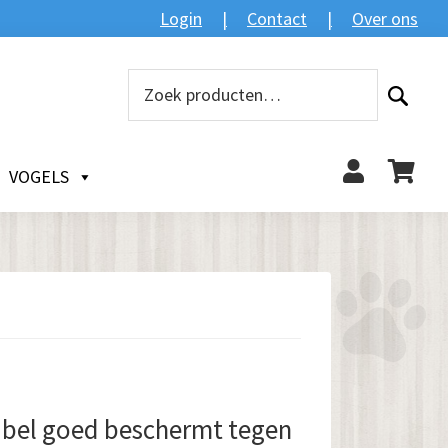
Login
Contact
Over ons
Zoeken
Zoeken
naar:
VOGELS
bel goed beschermt tegen