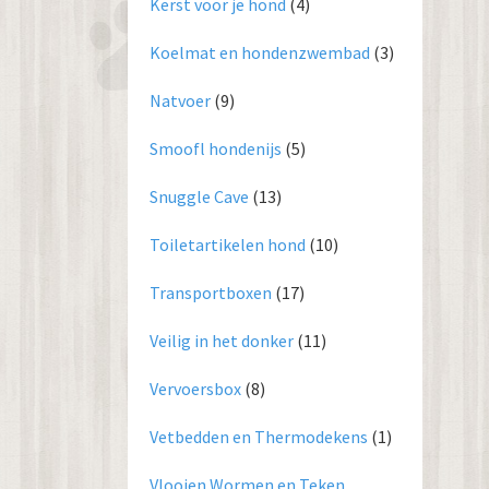
Kerst voor je hond
(4)
Koelmat en hondenzwembad
(3)
Natvoer
(9)
Smoofl hondenijs
(5)
Snuggle Cave
(13)
Toiletartikelen hond
(10)
Transportboxen
(17)
Veilig in het donker
(11)
Vervoersbox
(8)
Vetbedden en Thermodekens
(1)
Vlooien Wormen en Teken