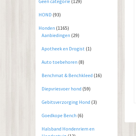
Geen categorie
(129)
HOND
(93)
Honden
(1165)
Aanbiedingen
(29)
Apotheek en Drogist
(1)
Auto toebehoren
(8)
Benchmat & Benchkleed
(16)
Diepvriesvoer hond
(59)
Gebitsverzorging Hond
(3)
Goedkope Bench
(6)
Halsband Hondenriem en