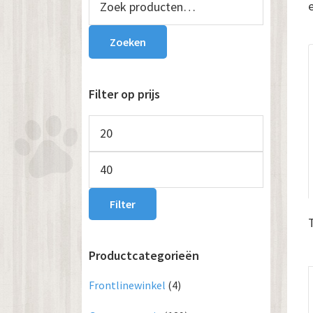
naar:
Sidebar
Zoeken
Filter op prijs
Min.
prijs
Max.
prijs
Filter
Productcategorieën
Frontlinewinkel
(4)