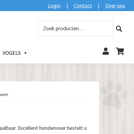
Login
Contact
Over ons
Zoeken
Zoeken
naar:
VOGELS
voer
aalbaar. Excellent hondenvoer bestelt u