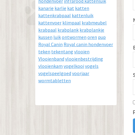
hondenvoer
infrarood kattenluik
kanarie
karlie
kat
katten
kattenkrabpaal
kattenluik
kattenvoer
klimpaal
krabmeubel
krabpaal
krabplank
krabplankje
kussen
luik
ontwormen
oren
pup
Royal Canin
Royal canin hondenvoer
teken
tekentang
vlooien
Vlooienband
vlooienbestrijding
vlooienkam
vogelkooi
vogels
vogelspeelgoed
voorjaar
wormtabletten