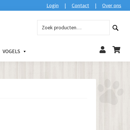
Login
Contact
Over ons
Zoeken
Zoeken
naar:
VOGELS