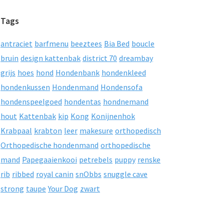
Tags
antraciet
barfmenu
beeztees
Bia Bed
boucle
bruin
design kattenbak
district 70
dreambay
grijs
hoes
hond
Hondenbank
hondenkleed
hondenkussen
Hondenmand
Hondensofa
hondenspeelgoed
hondentas
hondnemand
hout
Kattenbak
kip
Kong
Konijnenhok
Krabpaal
krabton
leer
makesure
orthopedisch
Orthopedische hondenmand
orthopedische
mand
Papegaaienkooi
petrebels
puppy
renske
rib
ribbed
royal canin
snObbs
snuggle cave
strong
taupe
Your Dog
zwart