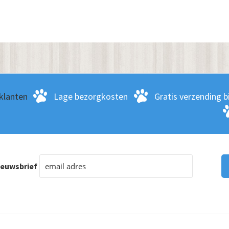
klanten
Lage bezorgkosten
Gratis verzending bi
ieuwsbrief