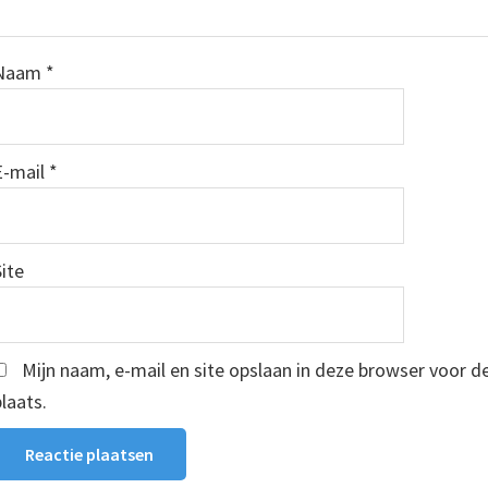
Naam
*
E-mail
*
Site
Mijn naam, e-mail en site opslaan in deze browser voor d
plaats.