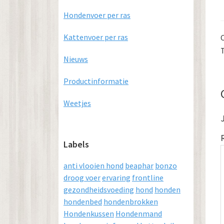
Hondenvoer per ras
Kattenvoer per ras
Nieuws
Productinformatie
Weetjes
Labels
anti vlooien hond
beaphar
bonzo
droog voer
ervaring
frontline
gezondheidsvoeding
hond
honden
hondenbed
hondenbrokken
Hondenkussen
Hondenmand