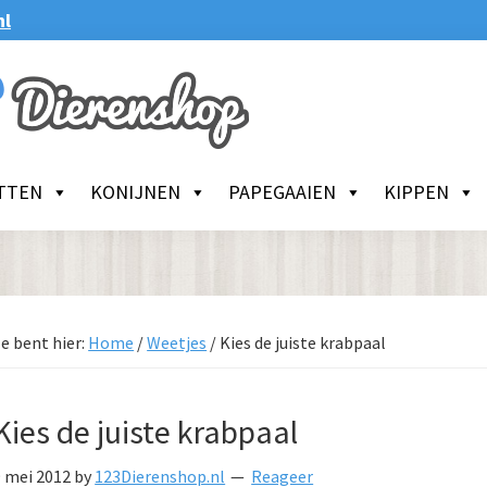
nl
TTEN
KONIJNEN
PAPEGAAIEN
KIPPEN
e bent hier:
Home
/
Weetjes
/
Kies de juiste krabpaal
Kies de juiste krabpaal
9 mei 2012
by
123Dierenshop.nl
Reageer