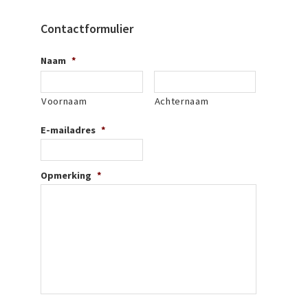
Contactformulier
Naam
*
Voornaam
Achternaam
E-mailadres
*
Opmerking
*