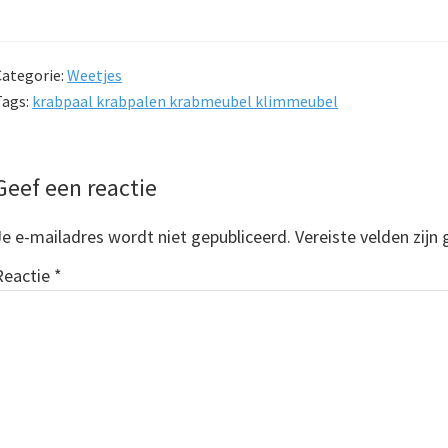
Categorie:
Weetjes
Tags:
krabpaal krabpalen krabmeubel klimmeubel
Lees
Geef een reactie
Interacties
Je e-mailadres wordt niet gepubliceerd.
Vereiste velden zij
Reactie
*