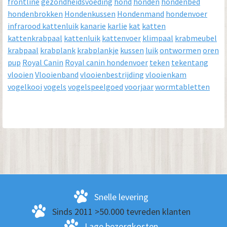
frontline
gezondheidsvoeding
hond
honden
hondenbed
hondenbrokken
Hondenkussen
Hondenmand
hondenvoer
infrarood kattenluik
kanarie
karlie
kat
katten
kattenkrabpaal
kattenluik
kattenvoer
klimpaal
krabmeubel
krabpaal
krabplank
krabplankje
kussen
luik
ontwormen
oren
pup
Royal Canin
Royal canin hondenvoer
teken
tekentang
vlooien
Vlooienband
vlooienbestrijding
vlooienkam
vogelkooi
vogels
vogelspeelgoed
voorjaar
wormtabletten
Snelle levering
Sinds 2011 >50.000 tevreden klanten
Lage bezorgkosten