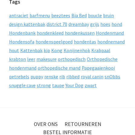
Tags
antraciet
barfmenu
beeztees
Bia Bed
boucle
bruin
design kattenbak
district 70
dreambay
grijs
hoes
hond
Hondenbank
hondenkleed
hondenkussen
Hondenmand
Hondensofa
hondenspeelgoed
hondentas
hondnemand
hout
Kattenbak
kip
Kong
Konijnenhok
Krabpaal
krabton
leer
makesure
orthopedisch
Orthopedische
hondenmand
orthopedische mand
Papegaaienkooi
petrebels
puppy
renske
rib
ribbed
royal canin
snObbs
snuggle cave
strong
taupe
Your Dog
zwart
OVER ONS
RETOURNEREN
BESTEL INFORMATIE