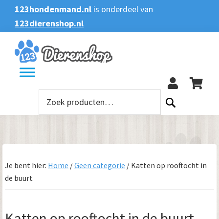
Spring
Door
Spring
Spring
123hondenmand.nl
is onderdeel van
naar
naar
naar
naar
123dierenshop.nl
Zoeken
Zoeken
de
de
de
de
naar:
hoofdnavigatie
hoofd
eerste
voettekst
123
inhoud
sidebar
Zoeken
naar:
Je bent hier:
Home
/
Geen categorie
/
Katten op rooftocht in
de buurt
Katten op rooftocht in de buurt