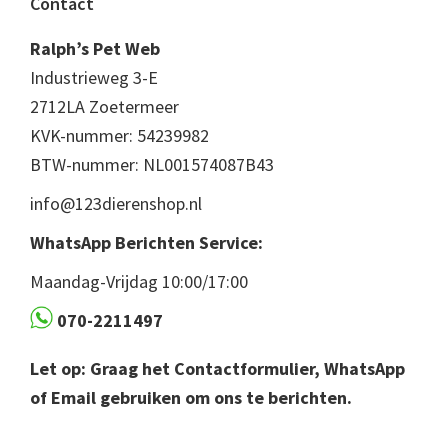
Footer
Contact
Ralph’s Pet Web
Industrieweg 3-E
2712LA Zoetermeer
KVK-nummer: 54239982
BTW-nummer: NL001574087B43
info@123dierenshop.nl
WhatsApp Berichten Service:
Maandag-Vrijdag 10:00/17:00
070-2211497
Let op: Graag het Contactformulier, WhatsApp
of Email gebruiken om ons te berichten.