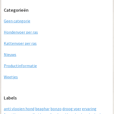
Categorieën
Geen categorie
Hondenvoer per ras
Kattenvoer per ras
Nieuws
Productinformatie
Weetjes
Labels
anti vlooien hond
beaphar
bonzo
droog voer
ervaring