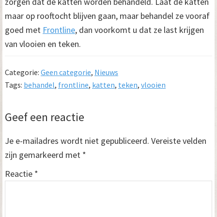
zorgen dat de katten worden behandeld. Laat de katten
maar op rooftocht blijven gaan, maar behandel ze vooraf
goed met
Frontline
, dan voorkomt u dat ze last krijgen
van vlooien en teken.
Categorie:
Geen categorie
,
Nieuws
Tags:
behandel
,
frontline
,
katten
,
teken
,
vlooien
Lees
Geef een reactie
Interacties
Je e-mailadres wordt niet gepubliceerd.
Vereiste velden
zijn gemarkeerd met
*
Reactie
*