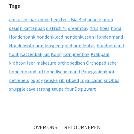
Tags
antraciet
barfmenu
beeztees
Bia Bed
boucle
bruin
design kattenbak
district 70
dreambay
grijs
hoes
hond
Hondenbank
hondenkleed
hondenkussen
Hondenmand
Hondensofa
hondenspeelgoed
hondentas
hondnemand
hout
Kattenbak
kip
Kong
Konijnenhok
Krabpaal
krabton
leer
makesure
orthopedisch
Orthopedische
hondenmand
orthopedische mand
Papegaaienkooi
petrebels
puppy
renske
rib
ribbed
royal canin
snObbs
snuggle cave
strong
taupe
Your Dog
zwart
OVER ONS
RETOURNEREN