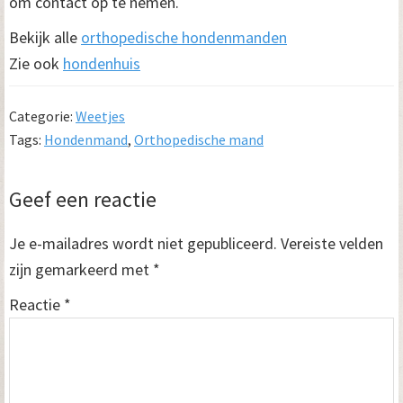
om contact op te nemen.
Bekijk alle
orthopedische hondenmanden
Zie ook
hondenhuis
Categorie:
Weetjes
Tags:
Hondenmand
,
Orthopedische mand
Lees
Geef een reactie
Interacties
Je e-mailadres wordt niet gepubliceerd.
Vereiste velden
zijn gemarkeerd met
*
Reactie
*