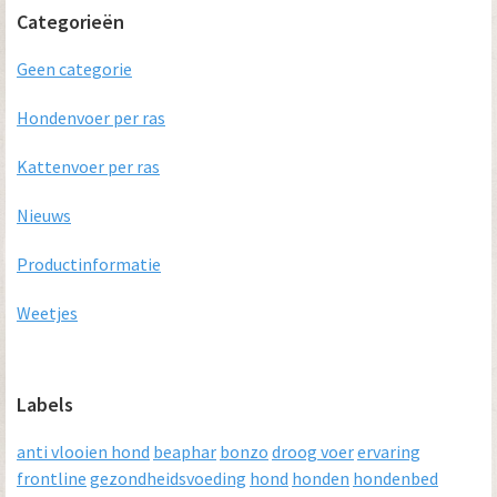
Categorieën
Geen categorie
Hondenvoer per ras
Kattenvoer per ras
Nieuws
Productinformatie
Weetjes
Labels
anti vlooien hond
beaphar
bonzo
droog voer
ervaring
frontline
gezondheidsvoeding
hond
honden
hondenbed