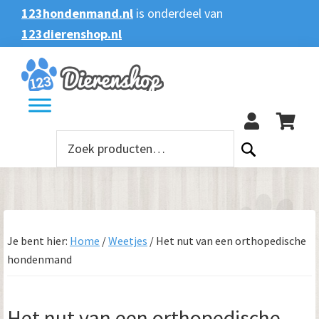
Spring
Door
Spring
Spring
123hondenmand.nl
is onderdeel van
naar
naar
naar
naar
123dierenshop.nl
Zoeken
Zoeken
de
de
de
de
naar:
hoofdnavigatie
hoofd
eerste
voettekst
123
inhoud
sidebar
Zoeken
naar:
Je bent hier:
Home
/
Weetjes
/
Het nut van een orthopedische
hondenmand
Het nut van een orthopedische