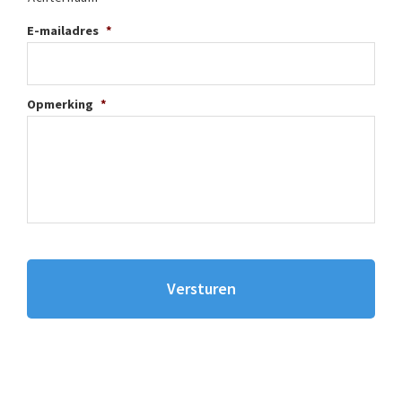
E-mailadres
*
Opmerking
*