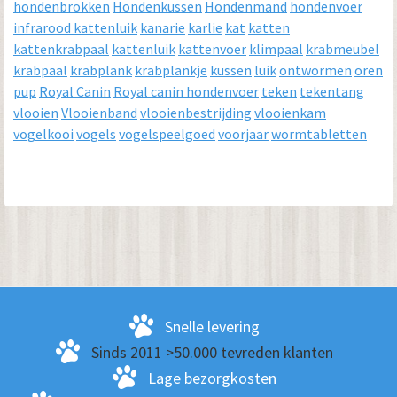
hondenbrokken
Hondenkussen
Hondenmand
hondenvoer
infrarood kattenluik
kanarie
karlie
kat
katten
kattenkrabpaal
kattenluik
kattenvoer
klimpaal
krabmeubel
krabpaal
krabplank
krabplankje
kussen
luik
ontwormen
oren
pup
Royal Canin
Royal canin hondenvoer
teken
tekentang
vlooien
Vlooienband
vlooienbestrijding
vlooienkam
vogelkooi
vogels
vogelspeelgoed
voorjaar
wormtabletten
Snelle levering
Sinds 2011 >50.000 tevreden klanten
Lage bezorgkosten