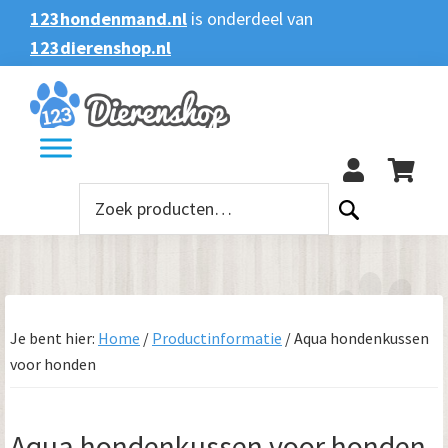
Spring
Door
Spring
Spring
123hondenmand.nl
is onderdeel van
naar
naar
naar
naar
123dierenshop.nl
Zoeken
Zoeken
de
de
de
de
naar:
hoofdnavigatie
hoofd
eerste
voettekst
123
inhoud
sidebar
Zoeken
naar:
Je bent hier:
Home
/
Productinformatie
/
Aqua hondenkussen
voor honden
Aqua hondenkussen voor honden