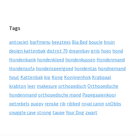
Tags
antraciet
barfmenu
beeztees
Bia Bed
boucle
bruin
design kattenbak
district 70
dreambay
grijs
hoes
hond
Hondenbank
hondenkleed
hondenkussen
Hondenmand
Hondensofa
hondenspeelgoed
hondentas
hondnemand
hout
Kattenbak
kip
Kong
Konijnenhok
Krabpaal
krabton
leer
makesure
orthopedisch
Orthopedische
hondenmand
orthopedische mand
Papegaaienkooi
petrebels
puppy
renske
rib
ribbed
royal canin
snObbs
snuggle cave
strong
taupe
Your Dog
zwart