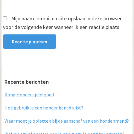
Mijn naam, e-mail en site opslaan in deze browser
voor de volgende keer wanneer ik een reactie plaats.
Primaire
Recente berichten
Sidebar
Kong Hondenspeelgoed
Hoe gebruik je een hondenbench juist?
Waar moet je opletten bij de aanschaf van een hondenmand?
Welke kam of borstel heb je nodig om je hond te kammen?