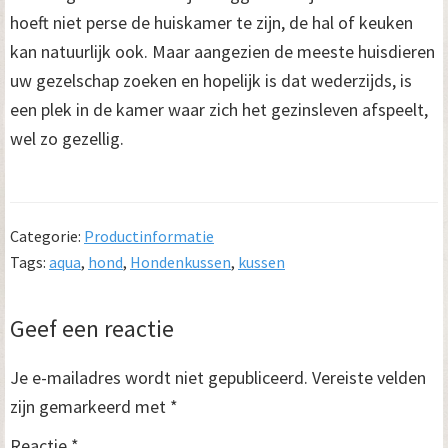
hoeft niet perse de huiskamer te zijn, de hal of keuken
kan natuurlijk ook. Maar aangezien de meeste huisdieren
uw gezelschap zoeken en hopelijk is dat wederzijds, is
een plek in de kamer waar zich het gezinsleven afspeelt,
wel zo gezellig.
Categorie:
Productinformatie
Tags:
aqua
,
hond
,
Hondenkussen
,
kussen
Lees
Geef een reactie
Interacties
Je e-mailadres wordt niet gepubliceerd.
Vereiste velden
zijn gemarkeerd met
*
Reactie
*