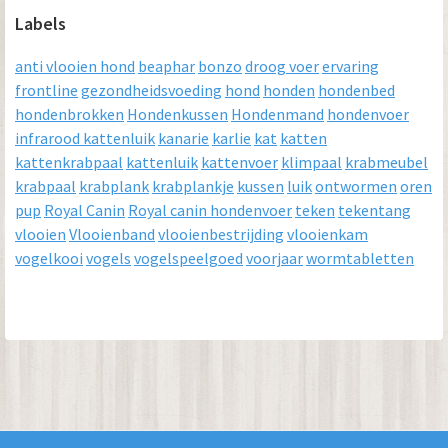
Labels
anti vlooien hond
beaphar
bonzo
droog voer
ervaring
frontline
gezondheidsvoeding
hond
honden
hondenbed
hondenbrokken
Hondenkussen
Hondenmand
hondenvoer
infrarood kattenluik
kanarie
karlie
kat
katten
kattenkrabpaal
kattenluik
kattenvoer
klimpaal
krabmeubel
krabpaal
krabplank
krabplankje
kussen
luik
ontwormen
oren
pup
Royal Canin
Royal canin hondenvoer
teken
tekentang
vlooien
Vlooienband
vlooienbestrijding
vlooienkam
vogelkooi
vogels
vogelspeelgoed
voorjaar
wormtabletten