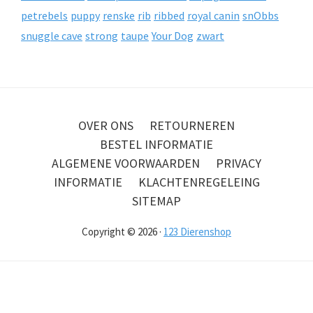
petrebels
puppy
renske
rib
ribbed
royal canin
snObbs
snuggle cave
strong
taupe
Your Dog
zwart
OVER ONS
RETOURNEREN
BESTEL INFORMATIE
ALGEMENE VOORWAARDEN
PRIVACY
INFORMATIE
KLACHTENREGELEING
SITEMAP
Copyright © 2026 ·
123 Dierenshop