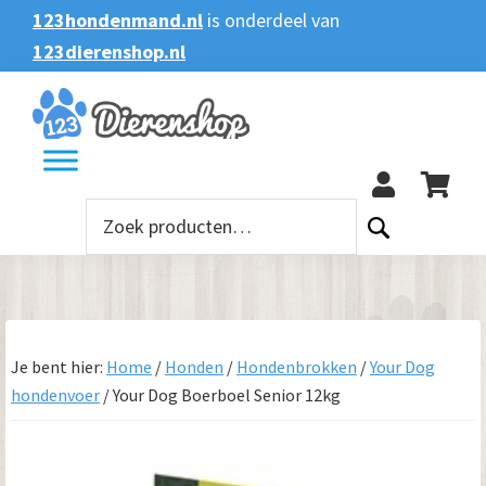
Spring
Door
Spring
123hondenmand.nl
is onderdeel van
naar
naar
naar
123dierenshop.nl
Zoeken
Zoeken
de
de
de
naar:
hoofdnavigatie
hoofd
voettekst
123
inhoud
Zoeken
naar:
Je bent hier:
Home
/
Honden
/
Hondenbrokken
/
Your Dog
hondenvoer
/
Your Dog Boerboel Senior 12kg