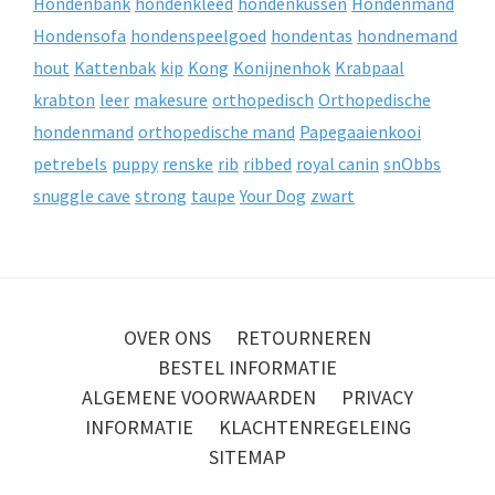
Hondenbank
hondenkleed
hondenkussen
Hondenmand
Hondensofa
hondenspeelgoed
hondentas
hondnemand
hout
Kattenbak
kip
Kong
Konijnenhok
Krabpaal
krabton
leer
makesure
orthopedisch
Orthopedische
hondenmand
orthopedische mand
Papegaaienkooi
petrebels
puppy
renske
rib
ribbed
royal canin
snObbs
snuggle cave
strong
taupe
Your Dog
zwart
OVER ONS
RETOURNEREN
BESTEL INFORMATIE
ALGEMENE VOORWAARDEN
PRIVACY
INFORMATIE
KLACHTENREGELEING
SITEMAP