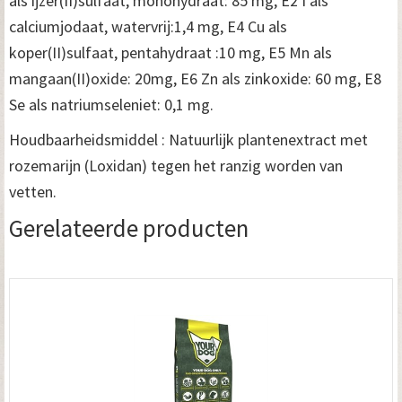
als ijzer(II)sulfaat, monohydraat: 85 mg, E2 I als
calciumjodaat, watervrij:1,4 mg, E4 Cu als
koper(II)sulfaat, pentahydraat :10 mg, E5 Mn als
mangaan(II)oxide: 20mg, E6 Zn als zinkoxide: 60 mg, E8
Se als natriumseleniet: 0,1 mg.
Houdbaarheidsmiddel : Natuurlijk plantenextract met
rozemarijn (Loxidan) tegen het ranzig worden van
vetten.
Gerelateerde producten