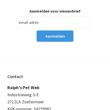
Aanmelden voor nieuwsbrief
Footer
Contact
Ralph’s Pet Web
Industrieweg 3-E
2712LA Zoetermeer
KVK-nummer: 54239982