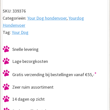
Boerboel
Senior
SKU:
339376
12kg
Categorieën:
Your Dog hondenvoer
,
Yourdog
aantal
Hondenvoer
Tag:
Your Dog
Snelle levering
Lage bezorgkosten
*
Gratis verzending bij bestellingen vanaf €55,-
Zeer ruim assortiment
14 dagen op zicht