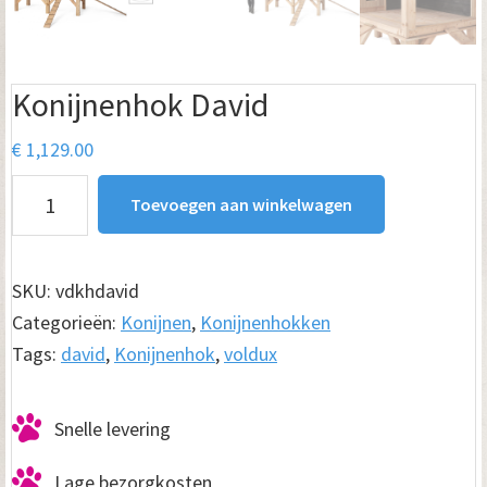
Konijnenhok David
€
1,129.00
Konijnenhok
Toevoegen aan winkelwagen
David
aantal
SKU:
vdkhdavid
Categorieën:
Konijnen
,
Konijnenhokken
Tags:
david
,
Konijnenhok
,
voldux
Snelle levering
Lage bezorgkosten