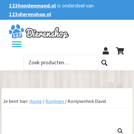
Spring
Door
Spring
123hondenmand.nl
is onderdeel van
naar
naar
naar
123dierenshop.nl
Zoeken
Zoeken
de
de
de
naar:
hoofdnavigatie
hoofd
voettekst
123
inhoud
Zoeken
naar:
Je bent hier:
Home
/
Konijnen
/
Konijnenhok David