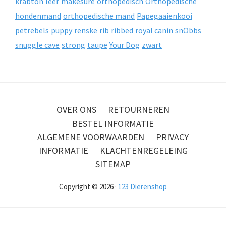
krabton
leer
makesure
orthopedisch
Orthopedische
hondenmand
orthopedische mand
Papegaaienkooi
petrebels
puppy
renske
rib
ribbed
royal canin
snObbs
snuggle cave
strong
taupe
Your Dog
zwart
OVER ONS
RETOURNEREN
BESTEL INFORMATIE
ALGEMENE VOORWAARDEN
PRIVACY
INFORMATIE
KLACHTENREGELEING
SITEMAP
Copyright © 2026 ·
123 Dierenshop