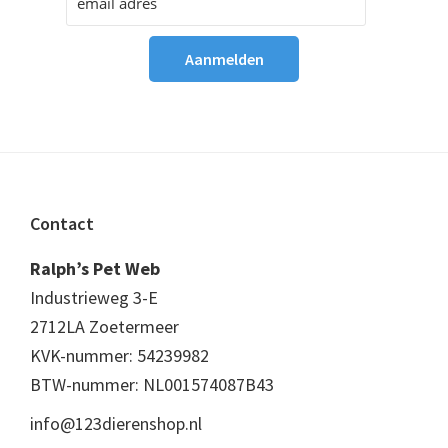
Footer
Contact
Ralph’s Pet Web
Industrieweg 3-E
2712LA Zoetermeer
KVK-nummer: 54239982
BTW-nummer: NL001574087B43
info@123dierenshop.nl