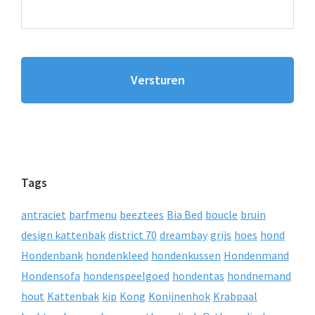
Tags
antraciet
barfmenu
beeztees
Bia Bed
boucle
bruin
design kattenbak
district 70
dreambay
grijs
hoes
hond
Hondenbank
hondenkleed
hondenkussen
Hondenmand
Hondensofa
hondenspeelgoed
hondentas
hondnemand
hout
Kattenbak
kip
Kong
Konijnenhok
Krabpaal