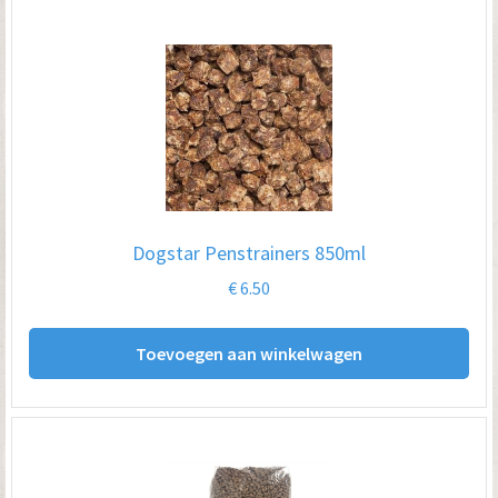
me
var
De
opt
kan
ge
wo
op
Dogstar Penstrainers 850ml
de
€
6.50
pro
Toevoegen aan winkelwagen