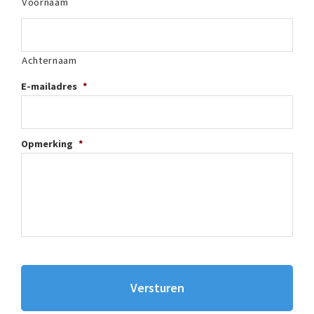
Voornaam
Achternaam
E-mailadres
*
Opmerking
*