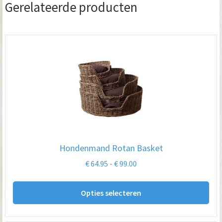
Gerelateerde producten
Hondenmand Rotan Basket
Prijsklasse:
€
64.95
-
€
99.00
€ 64.95
Dit
tot
Opties selecteren
pro
€ 99.00
hee