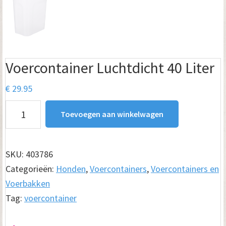
Voercontainer Luchtdicht 40 Liter
€
29.95
Voercontainer
Toevoegen aan winkelwagen
Luchtdicht
40
Liter
SKU:
403786
aantal
Categorieën:
Honden
,
Voercontainers
,
Voercontainers en
Voerbakken
Tag:
voercontainer