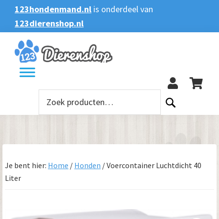
Spring
Door
Spring
123hondenmand.nl
is onderdeel van
naar
naar
naar
123dierenshop.nl
Zoeken
Zoeken
de
de
de
naar:
hoofdnavigatie
hoofd
voettekst
123
inhoud
Zoeken
naar:
Je bent hier:
Home
/
Honden
/
Voercontainer Luchtdicht 40
Liter