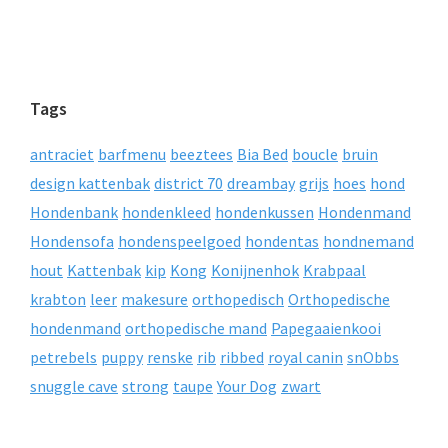
Tags
antraciet
barfmenu
beeztees
Bia Bed
boucle
bruin
design kattenbak
district 70
dreambay
grijs
hoes
hond
Hondenbank
hondenkleed
hondenkussen
Hondenmand
Hondensofa
hondenspeelgoed
hondentas
hondnemand
hout
Kattenbak
kip
Kong
Konijnenhok
Krabpaal
krabton
leer
makesure
orthopedisch
Orthopedische
hondenmand
orthopedische mand
Papegaaienkooi
petrebels
puppy
renske
rib
ribbed
royal canin
snObbs
snuggle cave
strong
taupe
Your Dog
zwart