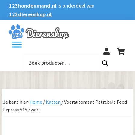
Spring
Door
Spring
123hondenmand.nl
is onderdeel van
naar
naar
naar
123dierenshop.nl
Zoeken
Zoeken
de
de
de
naar:
hoofdnavigatie
hoofd
voettekst
123
inhoud
Zoeken
naar:
Je bent hier:
Home
/
Katten
/
Voerautomaat Petrebels Food
Express 515 Zwart