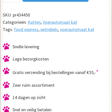
Food
Express
SKU:
pr434450
515
Categorieën:
Katten
,
Voerautomaat kat
Zwart
Tags:
food express
,
petrebels
,
voerautomaat kat
aantal
Snelle levering
Lage bezorgkosten
*
Gratis verzending bij bestellingen vanaf €55,-
Zeer ruim assortiment
14 dagen op zicht
Snel en veilig betalen