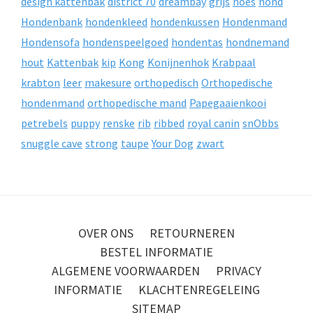
design kattenbak
district 70
dreambay
grijs
hoes
hond
Hondenbank
hondenkleed
hondenkussen
Hondenmand
Hondensofa
hondenspeelgoed
hondentas
hondnemand
hout
Kattenbak
kip
Kong
Konijnenhok
Krabpaal
krabton
leer
makesure
orthopedisch
Orthopedische
hondenmand
orthopedische mand
Papegaaienkooi
petrebels
puppy
renske
rib
ribbed
royal canin
snObbs
snuggle cave
strong
taupe
Your Dog
zwart
OVER ONS
RETOURNEREN
BESTEL INFORMATIE
ALGEMENE VOORWAARDEN
PRIVACY
INFORMATIE
KLACHTENREGELEING
SITEMAP