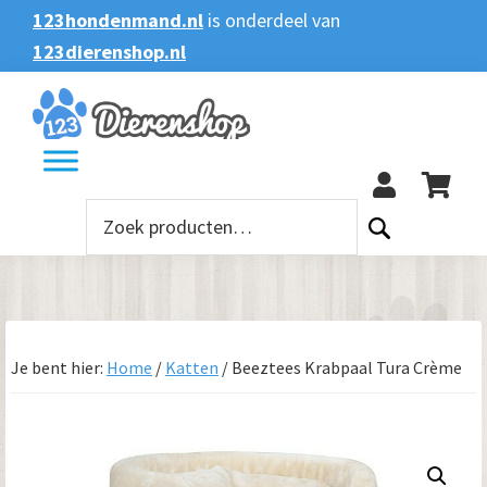
Spring
Door
Spring
123hondenmand.nl
is onderdeel van
naar
naar
naar
123dierenshop.nl
Zoeken
Zoeken
de
de
de
naar:
hoofdnavigatie
hoofd
voettekst
123
inhoud
Zoeken
naar:
Je bent hier:
Home
/
Katten
/
Beeztees Krabpaal Tura Crème