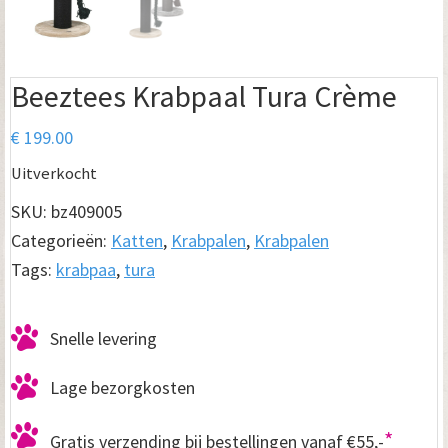
Beeztees Krabpaal Tura Crème
€
199.00
Uitverkocht
SKU:
bz409005
Categorieën:
Katten
,
Krabpalen
,
Krabpalen
Tags:
krabpaa
,
tura
Snelle levering
Lage bezorgkosten
*
Gratis verzending bij bestellingen vanaf €55,-