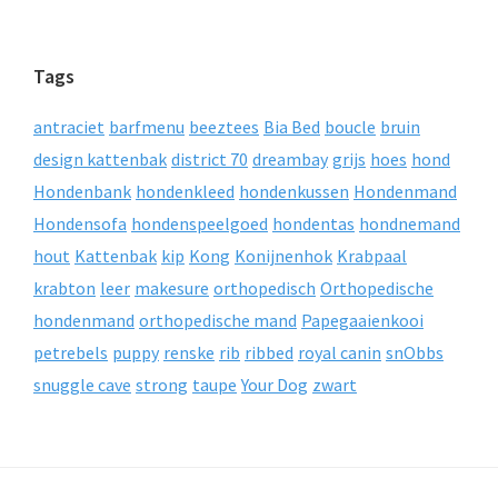
Tags
antraciet
barfmenu
beeztees
Bia Bed
boucle
bruin
design kattenbak
district 70
dreambay
grijs
hoes
hond
Hondenbank
hondenkleed
hondenkussen
Hondenmand
Hondensofa
hondenspeelgoed
hondentas
hondnemand
hout
Kattenbak
kip
Kong
Konijnenhok
Krabpaal
krabton
leer
makesure
orthopedisch
Orthopedische
hondenmand
orthopedische mand
Papegaaienkooi
petrebels
puppy
renske
rib
ribbed
royal canin
snObbs
snuggle cave
strong
taupe
Your Dog
zwart