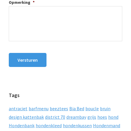
Opmerking
*
Versturen
Tags
antraciet
barfmenu
beeztees
Bia Bed
boucle
bruin
design kattenbak
district 70
dreambay
grijs
hoes
hond
Hondenbank
hondenkleed
hondenkussen
Hondenmand