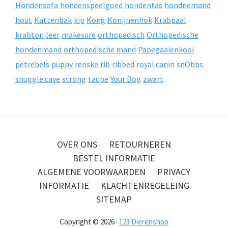
Hondensofa
hondenspeelgoed
hondentas
hondnemand
hout
Kattenbak
kip
Kong
Konijnenhok
Krabpaal
krabton
leer
makesure
orthopedisch
Orthopedische
hondenmand
orthopedische mand
Papegaaienkooi
petrebels
puppy
renske
rib
ribbed
royal canin
snObbs
snuggle cave
strong
taupe
Your Dog
zwart
OVER ONS
RETOURNEREN
BESTEL INFORMATIE
ALGEMENE VOORWAARDEN
PRIVACY
INFORMATIE
KLACHTENREGELEING
SITEMAP
Copyright © 2026 ·
123 Dierenshop