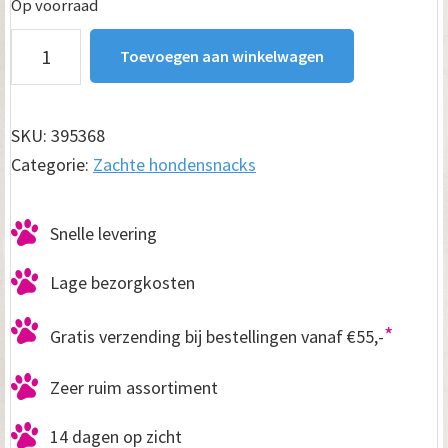
Op voorraad
Trainer
Toevoegen aan winkelwagen
Snack
mini
botjes
SKU:
395368
500
Categorie:
Zachte hondensnacks
gram
aantal
Snelle levering
Lage bezorgkosten
*
Gratis verzending bij bestellingen vanaf €55,-
Zeer ruim assortiment
14 dagen op zicht