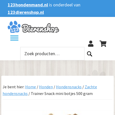
Spring
Door
Spring
123hondenmand.nl
is onderdeel van
naar
naar
naar
123dierenshop.nl
Zoeken
Zoeken
de
de
de
naar:
hoofdnavigatie
hoofd
voettekst
123
inhoud
Zoeken
naar:
Je bent hier:
Home
/
Honden
/
Hondensnacks
/
Zachte
hondensnacks
/
Trainer Snack mini botjes 500 gram