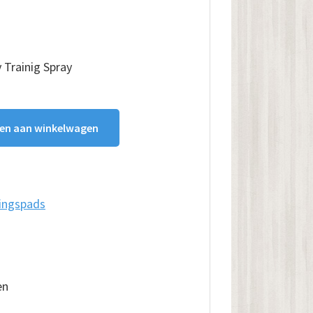
 Trainig Spray
en aan winkelwagen
ingspads
en