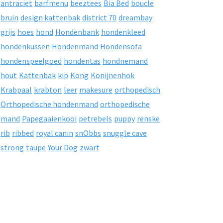
antraciet
barfmenu
beeztees
Bia Bed
boucle
bruin
design kattenbak
district 70
dreambay
grijs
hoes
hond
Hondenbank
hondenkleed
hondenkussen
Hondenmand
Hondensofa
hondenspeelgoed
hondentas
hondnemand
hout
Kattenbak
kip
Kong
Konijnenhok
Krabpaal
krabton
leer
makesure
orthopedisch
Orthopedische hondenmand
orthopedische
mand
Papegaaienkooi
petrebels
puppy
renske
rib
ribbed
royal canin
snObbs
snuggle cave
strong
taupe
Your Dog
zwart