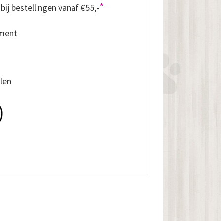
*
bij bestellingen vanaf €55,-
iment
alen