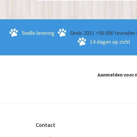
Snelle levering
Sinds 2011 >50.000 tevreden 
14 dagen op zicht
Aanmelden voor n
Footer
Contact