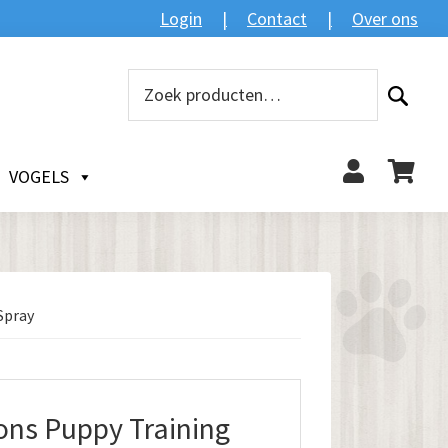
Login
Contact
Over ons
Zoeken
Zoeken
naar:
VOGELS
Spray
ons Puppy Training