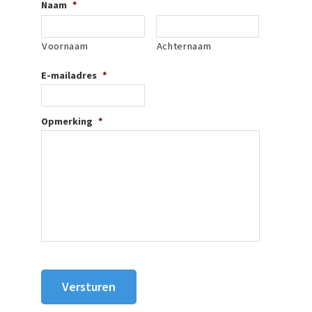
Naam
*
Voornaam
Achternaam
E-mailadres
*
Opmerking
*