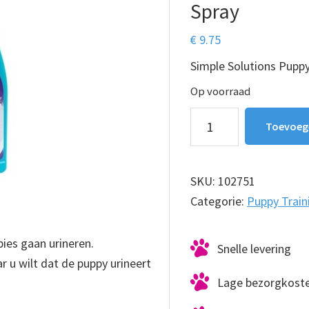
Spray
€
9.75
Simple Solutions Puppy
Op voorraad
Simple
Toevoeg
Solutions
Puppy
Training
SKU:
102751
Spray
Categorie:
Puppy Train
aantal
ies gaan urineren.
Snelle levering
 u wilt dat de puppy urineert
Lage bezorgkost