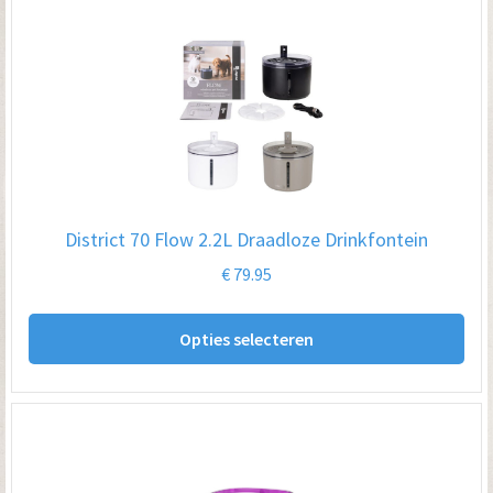
District 70 Flow 2.2L Draadloze Drinkfontein
€
79.95
Dit
Opties selecteren
pro
hee
me
var
De