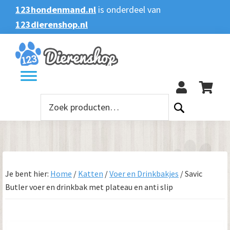
Spring
Door
Spring
123hondenmand.nl
is onderdeel van
naar
naar
naar
123dierenshop.nl
Zoeken
Zoeken
de
de
de
naar:
hoofdnavigatie
hoofd
voettekst
123
inhoud
Zoeken
naar:
Je bent hier:
Home
/
Katten
/
Voer en Drinkbakjes
/
Savic
Butler voer en drinkbak met plateau en anti slip