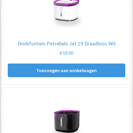
opt
kan
ge
wo
op
Drinkfontein Petrebels Jet 19 Draadloos Wit
de
€
59.00
pro
Toevoegen aan winkelwagen