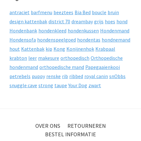
antraciet
barfmenu
beeztees
Bia Bed
boucle
bruin
design kattenbak
district 70
dreambay
grijs
hoes
hond
Hondenbank
hondenkleed
hondenkussen
Hondenmand
Hondensofa
hondenspeelgoed
hondentas
hondnemand
hout
Kattenbak
kip
Kong
Konijnenhok
Krabpaal
krabton
leer
makesure
orthopedisch
Orthopedische
hondenmand
orthopedische mand
Papegaaienkooi
petrebels
puppy
renske
rib
ribbed
royal canin
snObbs
snuggle cave
strong
taupe
Your Dog
zwart
OVER ONS
RETOURNEREN
BESTEL INFORMATIE