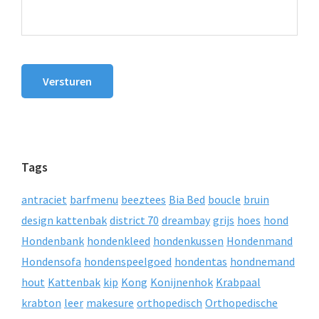
Versturen
Tags
antraciet
barfmenu
beeztees
Bia Bed
boucle
bruin
design kattenbak
district 70
dreambay
grijs
hoes
hond
Hondenbank
hondenkleed
hondenkussen
Hondenmand
Hondensofa
hondenspeelgoed
hondentas
hondnemand
hout
Kattenbak
kip
Kong
Konijnenhok
Krabpaal
krabton
leer
makesure
orthopedisch
Orthopedische