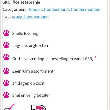
SKU:
flcelesteoranje
n
Categorieën:
Honden
,
Hondenmand
,
Hondenmanden
d
Tag:
oranje hondenmand
R
i
Snelle levering
b
Lage bezorgkosten
C
e
*
Gratis verzending bij bestellingen vanaf €55,-
l
Zeer ruim assortiment
e
s
14 dagen op zicht
t
Snel en veilig betalen
e
O