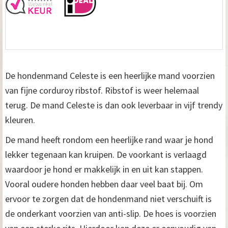
r
a
n
j
De hondenmand Celeste is een heerlijke mand voorzien
e
van fijne corduroy ribstof. Ribstof is weer helemaal
terug. De mand Celeste is dan ook leverbaar in vijf trendy
6
kleuren.
5
De mand heeft rondom een heerlijke rand waar je hond
c
lekker tegenaan kan kruipen. De voorkant is verlaagd
m
waardoor je hond er makkelijk in en uit kan stappen.
a
Vooral oudere honden hebben daar veel baat bij. Om
ervoor te zorgen dat de hondenmand niet verschuift is
a
de onderkant voorzien van anti-slip. De hoes is voorzien
n