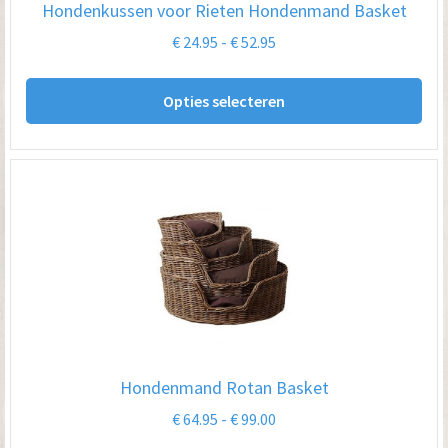
Hondenkussen voor Rieten Hondenmand Basket
Prijsklasse:
€
24.95
-
€
52.95
€ 24.95
Dit
tot
Opties selecteren
pro
€ 52.95
hee
me
var
De
opt
kan
ge
wo
op
Hondenmand Rotan Basket
de
Prijsklasse:
€
64.95
-
€
99.00
pro
€ 64.95