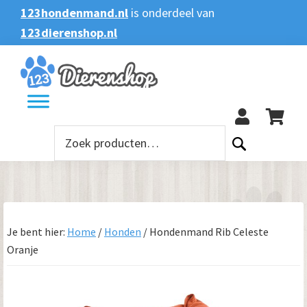
Spring
Door
Spring
123hondenmand.nl
is onderdeel van
naar
naar
naar
123dierenshop.nl
Zoeken
Zoeken
de
de
de
naar:
hoofdnavigatie
hoofd
voettekst
123
inhoud
Zoeken
naar:
Je bent hier:
Home
/
Honden
/
Hondenmand Rib Celeste
Oranje