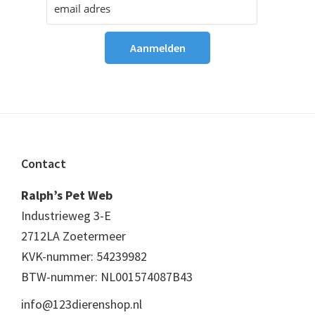
Footer
Contact
Ralph’s Pet Web
Industrieweg 3-E
2712LA Zoetermeer
KVK-nummer: 54239982
BTW-nummer: NL001574087B43
info@123dierenshop.nl