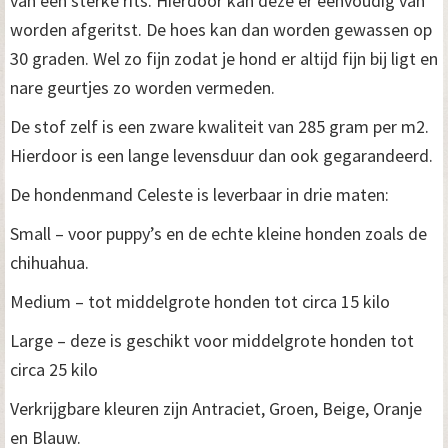
van een sterke rits. Hierdoor kan deze er eenvoudig van
t
worden afgeritst. De hoes kan dan worden gewassen op
a
30 graden. Wel zo fijn zodat je hond er altijd fijn bij ligt en
nare geurtjes zo worden vermeden.
l
De stof zelf is een zware kwaliteit van 285 gram per m2.
Hierdoor is een lange levensduur dan ook gegarandeerd.
De hondenmand Celeste is leverbaar in drie maten:
Small – voor puppy’s en de echte kleine honden zoals de
chihuahua.
Medium – tot middelgrote honden tot circa 15 kilo
Large – deze is geschikt voor middelgrote honden tot
circa 25 kilo
Verkrijgbare kleuren zijn Antraciet, Groen, Beige, Oranje
en Blauw.