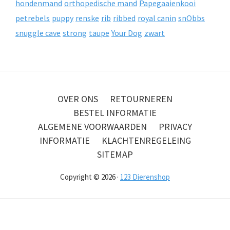
hondenmand
orthopedische mand
Papegaaienkooi
petrebels
puppy
renske
rib
ribbed
royal canin
snObbs
snuggle cave
strong
taupe
Your Dog
zwart
OVER ONS
RETOURNEREN
BESTEL INFORMATIE
ALGEMENE VOORWAARDEN
PRIVACY
INFORMATIE
KLACHTENREGELEING
SITEMAP
Copyright © 2026 ·
123 Dierenshop