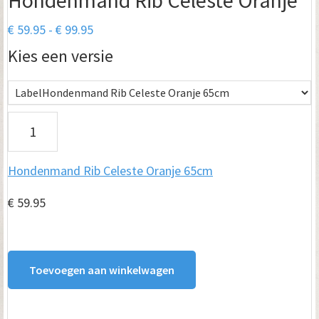
Hondenmand Rib Celeste Oranje
Prijsklasse:
€
59.95
-
€
99.95
€ 59.95
Kies een versie
tot
€ 99.95
H
o
Hondenmand Rib Celeste Oranje 65cm
n
d
€
59.95
e
n
Toevoegen aan winkelwagen
m
a