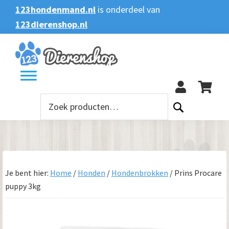
Spring
Door
Spring
123hondenmand.nl
is onderdeel van
naar
naar
naar
123dierenshop.nl
Zoeken
Zoeken
de
de
de
naar:
hoofdnavigatie
hoofd
voettekst
123
inhoud
Zoeken
naar:
Je bent hier:
Home
/
Honden
/
Hondenbrokken
/
Prins Procare
puppy 3kg