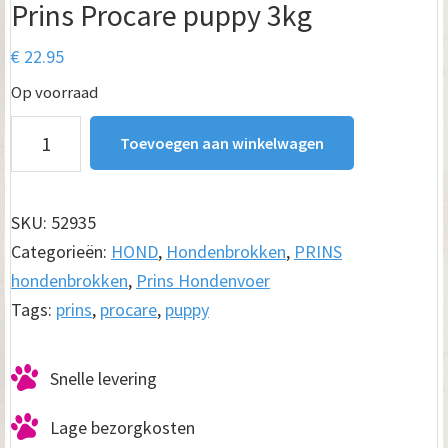
Prins Procare puppy 3kg
€
22.95
Op voorraad
Prins
Toevoegen aan winkelwagen
Procare
puppy
3kg
SKU:
52935
aantal
Categorieën:
HOND
,
Hondenbrokken
,
PRINS
hondenbrokken
,
Prins Hondenvoer
Tags:
prins
,
procare
,
puppy
Snelle levering
Lage bezorgkosten