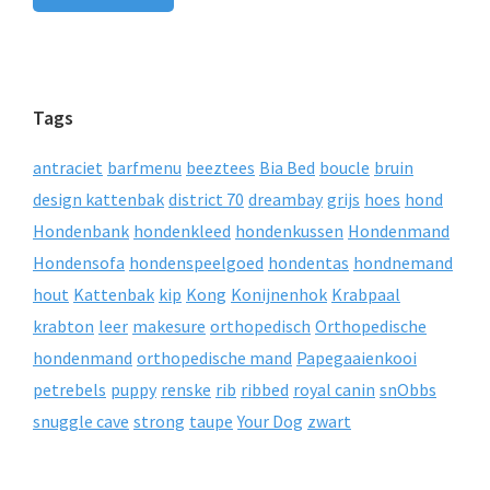
Tags
antraciet
barfmenu
beeztees
Bia Bed
boucle
bruin
design kattenbak
district 70
dreambay
grijs
hoes
hond
Hondenbank
hondenkleed
hondenkussen
Hondenmand
Hondensofa
hondenspeelgoed
hondentas
hondnemand
hout
Kattenbak
kip
Kong
Konijnenhok
Krabpaal
krabton
leer
makesure
orthopedisch
Orthopedische
hondenmand
orthopedische mand
Papegaaienkooi
petrebels
puppy
renske
rib
ribbed
royal canin
snObbs
snuggle cave
strong
taupe
Your Dog
zwart