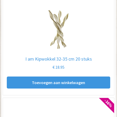
me
var
De
opt
kan
ge
wo
op
I am Kipwokkel 32-35 cm 20 stuks
de
€
18.95
pro
Toevoegen aan winkelwagen
-16%