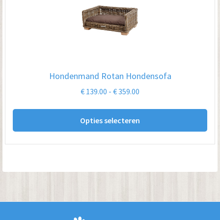
Hondenmand Rotan Hondensofa
Prijsklasse:
€
139.00
-
€
359.00
€ 139.00
Dit
tot
Opties selecteren
pro
€ 359.00
hee
me
var
De
opt
kan