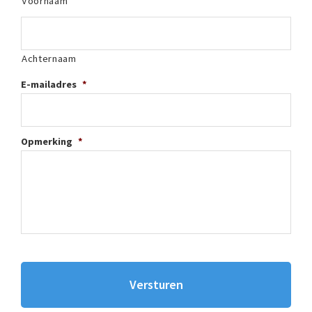
Voornaam
Achternaam
E-mailadres
*
Opmerking
*