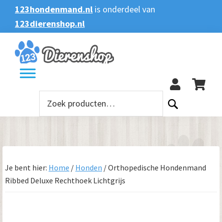
Spring
Door
Spring
123hondenmand.nl
is onderdeel van
naar
naar
naar
123dierenshop.nl
Zoeken
Zoeken
de
de
de
naar:
hoofdnavigatie
hoofd
voettekst
123
inhoud
Zoeken
naar:
Je bent hier:
Home
/
Honden
/
Orthopedische Hondenmand
Ribbed Deluxe Rechthoek Lichtgrijs