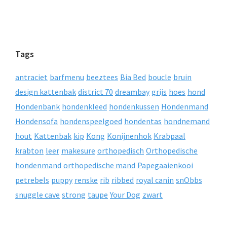
Tags
antraciet
barfmenu
beeztees
Bia Bed
boucle
bruin
design kattenbak
district 70
dreambay
grijs
hoes
hond
Hondenbank
hondenkleed
hondenkussen
Hondenmand
Hondensofa
hondenspeelgoed
hondentas
hondnemand
hout
Kattenbak
kip
Kong
Konijnenhok
Krabpaal
krabton
leer
makesure
orthopedisch
Orthopedische
hondenmand
orthopedische mand
Papegaaienkooi
petrebels
puppy
renske
rib
ribbed
royal canin
snObbs
snuggle cave
strong
taupe
Your Dog
zwart