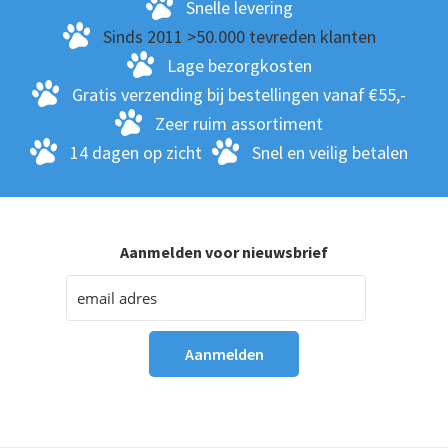
ge
Snelle levering
wo
Sinds 2011 >50.000 tevreden klanten
op
Lage bezorgkosten
de
Gratis verzending bij bestellingen vanaf €55,-
pro
Zeer ruim assortiment
14 dagen op zicht
Snel en veilig betalen
Aanmelden voor nieuwsbrief