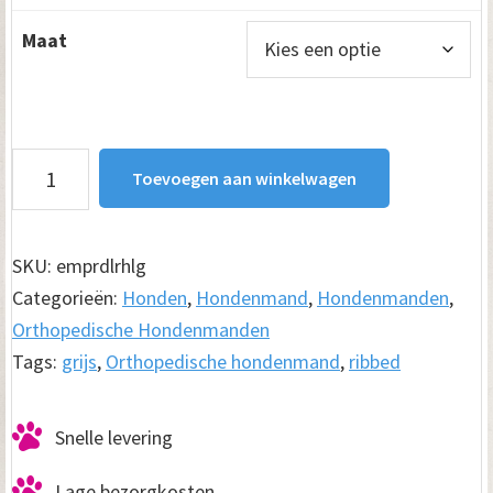
€ 79.00
Maat
tot
€ 119.00
Orthopedische
Toevoegen aan winkelwagen
Hondenmand
Ribbed
Deluxe
SKU:
emprdlrhlg
Rechthoek
Categorieën:
Honden
,
Hondenmand
,
Hondenmanden
,
Lichtgrijs
Orthopedische Hondenmanden
aantal
Tags:
grijs
,
Orthopedische hondenmand
,
ribbed
Snelle levering
Lage bezorgkosten