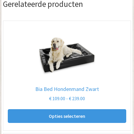
Gerelateerde producten
Bia Bed Hondenmand Zwart
Prijsklasse:
€
109.00
-
€
239.00
€ 109.00
Dit
tot
Opties selecteren
pro
€ 239.00
hee