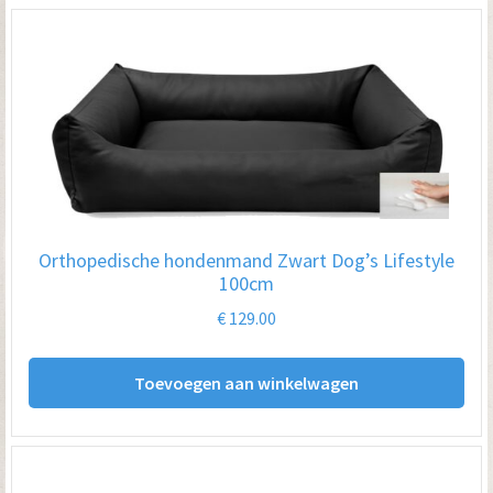
Orthopedische hondenmand Zwart Dog’s Lifestyle
100cm
€
129.00
Toevoegen aan winkelwagen