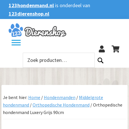
Spring
Door
Spring
123hondenmand.nl
is onderdeel van
naar
naar
naar
123dierenshop.nl
Zoeken
Zoeken
de
de
de
naar:
hoofdnavigatie
hoofd
voettekst
123
inhoud
Zoeken
naar:
Je bent hier:
Home
/
Hondenmanden
/
Middelgrote
hondenmand
/
Orthopedische Hondenmand
/
Orthopedische
hondenmand Luxery Grijs 90cm