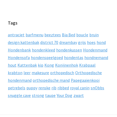
Tags
antraciet
barfmenu
beeztees
Bia Bed
boucle
bruin
design kattenbak
district 70
dreambay
grijs
hoes
hond
Hondenbank
hondenkleed
hondenkussen
Hondenmand
Hondensofa
hondenspeelgoed
hondentas
hondnemand
hout
Kattenbak
kip
Kong
Konijnenhok
Krabpaal
krabton
leer
makesure
orthopedisch
Orthopedische
hondenmand
orthopedische mand
Papegaaienkooi
petrebels
puppy
renske
rib
ribbed
royal canin
snObbs
snuggle cave
strong
taupe
Your Dog
zwart