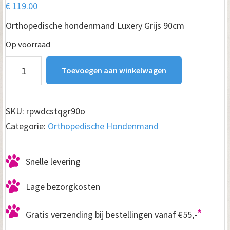
€
119.00
Orthopedische hondenmand Luxery Grijs 90cm
Op voorraad
Orthopedische
Toevoegen aan winkelwagen
hondenmand
Luxery
Grijs
SKU:
rpwdcstqgr90o
90cm
Categorie:
Orthopedische Hondenmand
aantal
Snelle levering
Lage bezorgkosten
*
Gratis verzending bij bestellingen vanaf €55,-