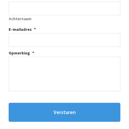
Achternaam
E-mailadres
*
Opmerking
*