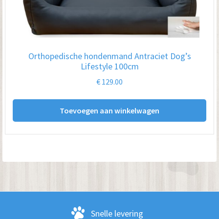
Orthopedische hondenmand Antraciet Dog’s
Lifestyle 100cm
€
129.00
Toevoegen aan winkelwagen
Snelle levering