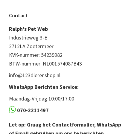
Footer
Contact
Ralph’s Pet Web
Industrieweg 3-E
2712LA Zoetermeer
KVK-nummer: 54239982
BTW-nummer: NL001574087B43
info@123dierenshop.nl
WhatsApp Berichten Service:
Maandag-Vrijdag 10:00/17:00
070-2211497
Let op: Graag het Contactformulier, WhatsApp
of Email gebruiken om ons te berichten.